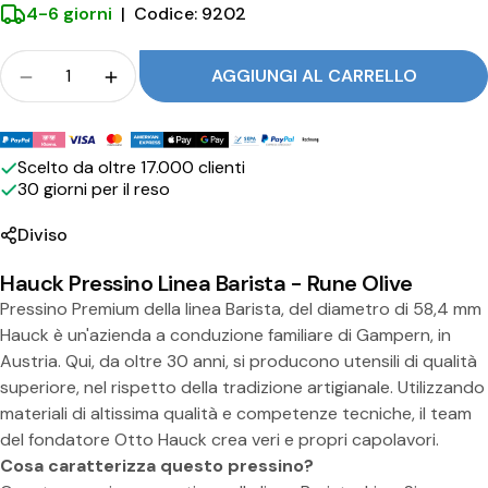
4-6 giorni
|
Codice: 9202
L
i
Folla
AGGIUNGI AL CARRELLO
n
Quantità per Hauck Pressino Barista Line Rune Wi
Quantità per Hauck Pressino Barista Li
e
Metodi
R
di
Scelto da oltre 17.000 clienti
30 giorni per il reso
pagamento
u
n
Diviso
e
Hauck Pressino Linea Barista - Rune Olive
W
Pressino Premium della linea Barista, del diametro di 58,4 mm
Hauck è un'azienda a conduzione familiare di Gampern, in
i
Austria. Qui, da oltre 30 anni, si producono utensili di qualità
l
superiore, nel rispetto della tradizione artigianale. Utilizzando
d
materiali di altissima qualità e competenze tecniche, il team
del fondatore Otto Hauck crea veri e propri capolavori.
O
Cosa caratterizza questo pressino?