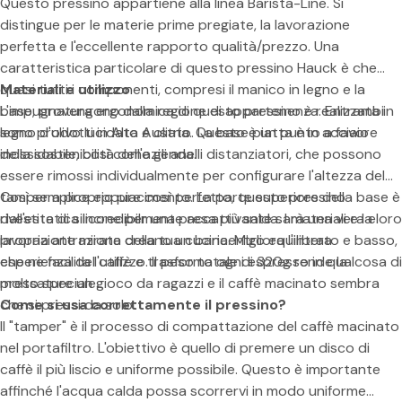
l
Questo pressino appartiene alla linea Barista-Line. Si
distingue per le materie prime pregiate, la lavorazione
i
perfetta e l'eccellente rapporto qualità/prezzo. Una
v
caratteristica particolare di questo pressino Hauck è che
e
quasi tutti i componenti, compresi il manico in legno e la
Materiali e utilizzo
base, provengono dalla regione di appartenenza. Entrambi
L'impugnatura ergonomica di questo pressino è realizzata in
sono prodotti in Alta Austria. Questo è un punto a favore
legno d'ulivo lucidato e oliato. La base piatta è in acciaio
della sostenibilità dell'azienda.
inossidabile, così come gli anelli distanziatori, che possono
essere rimossi individualmente per configurare l'altezza del
tamper a proprio piacimento. La parte superiore della base è
Così semplice eppure così perfetto, questo pressino
rivestita di silicone per una presa più salda. I materiali e la loro
dall'estetica incredibilmente accattivante sarà una vera e
Condividi questo prodotto
lavorazione mirata creano un baricentro equilibrato e basso,
propria attrazione della tua cucina. Migliora l'intera
Copia
che ne facilita l'utilizzo. Il peso totale di 320g rende la
esperienza del caffè e trasforma ogni espresso in qualcosa di
Diviso:
pressature un gioco da ragazzi e il caffè macinato sembra
molto speciale.
che si pressi da solo.
Come si usa correttamente il pressino?
Il "tamper" è il processo di compattazione del caffè macinato
nel portafiltro. L'obiettivo è quello di premere un disco di
caffè il più liscio e uniforme possibile. Questo è importante
affinché l'acqua calda possa scorrervi in modo uniforme