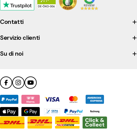
Click
to
view
Contatti
the
company's
Servizio clienti
Trustpilot
profile
Su di noi
Facebook
Instagram
YouTube
Metodi
di
pagamento