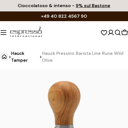
Vai
Cioccolatoso & intenso -
9% sul Bastone
al
+49 40 822 4567 90
contenuto
C
d
s
Hauck
Hauck Pressino Barista Line Rune Wild
>
>
Tamper
Olive
H
Vai
alle
a
informazioni
u
sul
c
prodotto
k
P