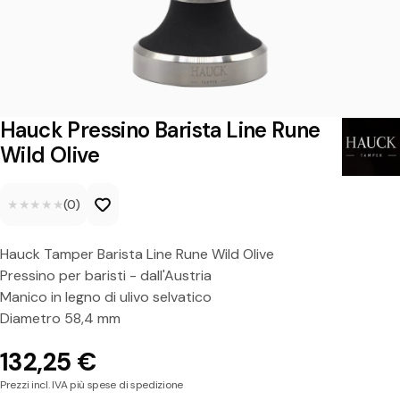
r
e
s
s
i
Hauck Pressino Barista Line Rune
n
Wild Olive
o
★★★★★
★★★★★
(0)
B
a
Hauck Tamper Barista Line Rune Wild Olive
r
Pressino per baristi - dall'Austria
i
Manico in legno di ulivo selvatico
Diametro 58,4 mm
s
t
132,25 €
a
Prezzi incl. IVA più spese di spedizione