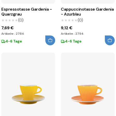
Espressotasse Gardenia -
Cappuccinotasse Gardenia
Quarzgrau
- Azurblau
(0)
(0)
★★★★★
★★★★★
★★★★★
★★★★★
7,69 €
9,12 €
Artikelnr.: 2784
Artikelnr.: 2794
4-6 Tage
4-6 Tage