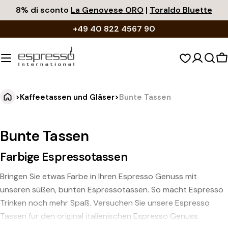
Zum
8% di sconto
La Genovese ORO
|
Toraldo Bluette
Inhalt
+49 40 822 4567 90
springen
W
>
Kaffeetassen und Gläser
>
Bunte Tassen
Bunte Tassen
Farbige Espressotassen
Bringen Sie etwas Farbe in Ihren Espresso Genuss mit
unseren süßen, bunten Espressotassen. So macht Espresso
Trinken noch mehr Spaß. Versuchen Sie unsere Espresso
Tassen für den original italienischen Espresso Genuss.