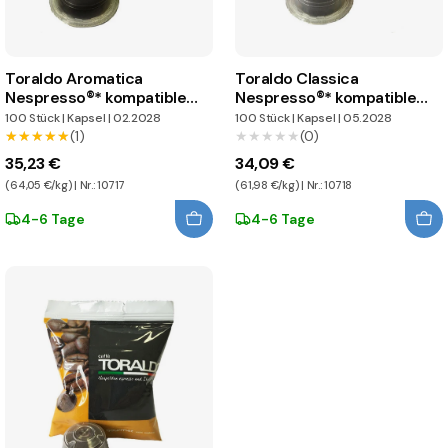
Toraldo Aromatica
Toraldo Classica
Nespresso®* kompatible
Nespresso®* kompatible
Kapseln
Kapseln
100 Stück
|
Kapsel
|
02.2028
100 Stück
|
Kapsel
|
05.2028
★★★★★
★★★★★
(1)
★★★★★
★★★★★
(0)
35,23 €
34,09 €
(64,05 €/kg) | Nr.: 10717
(61,98 €/kg) | Nr.: 10718
4-6 Tage
4-6 Tage