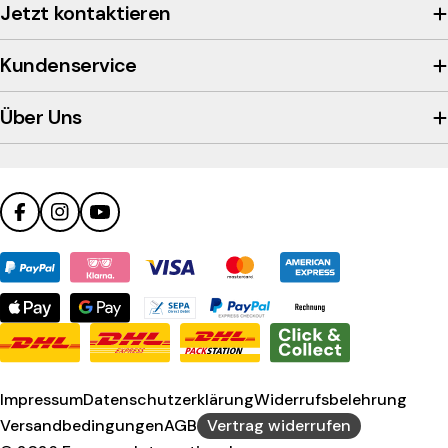
view
Jetzt kontaktieren
the
company's
Kundenservice
Trustpilot
profile
Über Uns
Facebook
Instagram
YouTube
Zahlungsmethoden
Impressum
Datenschutzerklärung
Widerrufsbelehrung
Versandbedingungen
AGB
Vertrag widerrufen