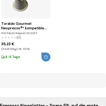
Toraldo Gourmet
Nespresso®* kompatible
Kapseln
100 Stück
|
Kapsel
|
10.2027
★★★★★
★★★★★
(0)
35,23 €
(64,05 €/kg) | Nr.: 10716
4-6 Tage
Espresso Newsletter - Spare 5% auf die erste