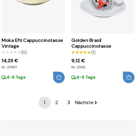
Moka Efti Cappuccinotasse
Golden Brasil
Vintage
Cappuccinotasse
★★★★★
★★★★★
(0)
★★★★★
★★★★★
(1)
14,25 €
9,12 €
Nr.: 20007
Nr.: 2962
4-6 Tage
4-6 Tage
1
2
3
Nächste