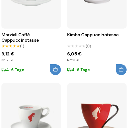
Marziali Caffé
Kimbo Cappuccinotasse
Cappuccinotasse
★★★★★
★★★★★
(1)
★★★★★
★★★★★
(0)
9,12 €
6,05 €
Nr.: 2320
Nr.: 2040
4-6 Tage
4-6 Tage