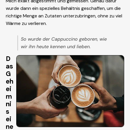
Milch exakt abgestimmt und gemessen. Genau dafür
wurde dann ein spezielles Behältnis geschaffen, um die
richtige Menge an Zutaten unterzubringen, ohne zu viel
Wärme zu verlieren.
So wurde der Cappuccino geboren, wie
wir ihn heute kennen und lieben.
D
as
G
eh
ei
m
ni
s
ei
ne