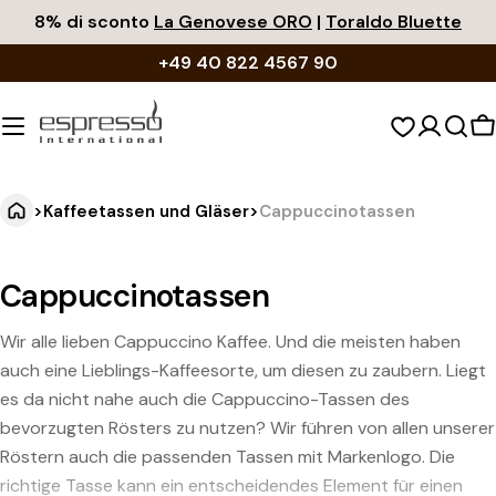
Zum
8% di sconto
La Genovese ORO
|
Toraldo Bluette
Inhalt
+49 40 822 4567 90
springen
W
>
Kaffeetassen und Gläser
>
Cappuccinotassen
Cappuccinotassen
Wir alle lieben Cappuccino Kaffee. Und die meisten haben
auch eine Lieblings-Kaffeesorte, um diesen zu zaubern. Liegt
es da nicht nahe auch die Cappuccino-Tassen des
bevorzugten Rösters zu nutzen? Wir führen von allen unserer
Röstern auch die passenden Tassen mit Markenlogo. Die
richtige Tasse kann ein entscheidendes Element für einen