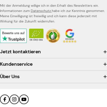
Mit der Anmeldung willige ich in den Erhalt des Newsletters ein.
Informationen zum
Datenschutz
habe ich zur Kenntnis genommen.
Meine Einwilligung ist freiwillig und ich kann diese jederzeit mit
Wirkung für die Zukunft widerrufen.
Bewerte uns
auf
Click
to
view
Jetzt kontaktieren
the
company's
Kundenservice
Trustpilot
profile
Über Uns
Facebook
Instagram
YouTube