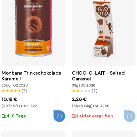
Monbana Trinkschokolade
CHOC-O-LAIT - Salted
Karamell
Caramel
250g
|
02.2028
33g
|
08.2026
★★★★★
★★★★★
(2)
★★★★★
★★★★★
(2)
10,18 €
2,26 €
(40,72 €/kg) | Nr.: 1322
(68,48 €/kg) | Nr.: 4249
4-6 Tage
Leider vergriffen