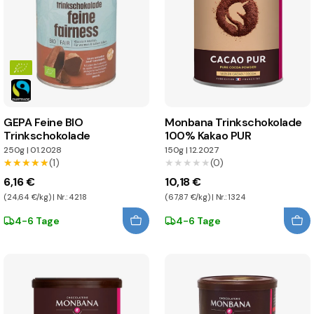
GEPA Feine BIO
Monbana Trinkschokolade
Trinkschokolade
100% Kakao PUR
250g
|
01.2028
150g
|
12.2027
★★★★★
★★★★★
(1)
★★★★★
★★★★★
(0)
6,16 €
10,18 €
(24,64 €/kg) | Nr.: 4218
(67,87 €/kg) | Nr.: 1324
4-6 Tage
4-6 Tage