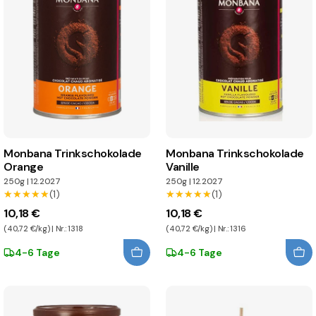
Monbana Trinkschokolade
Monbana Trinkschokolade
Orange
Vanille
250g
|
12.2027
250g
|
12.2027
★★★★★
★★★★★
(1)
★★★★★
★★★★★
(1)
10,18 €
10,18 €
(40,72 €/kg) | Nr.: 1318
(40,72 €/kg) | Nr.: 1316
4-6 Tage
4-6 Tage