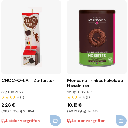
CHOC-O-LAIT Zartbitter
Monbana Trinkschokolade
Haselnuss
33g
|
05.2027
250g
|
08.2027
★★★★★
★★★★★
(1)
★★★★★
★★★★★
(1)
2,26 €
10,18 €
(68,48 €/kg) | Nr.: 1154
(40,72 €/kg) | Nr.: 1315
Leider vergriffen
Leider vergriffen