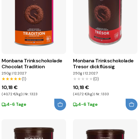
Monbana Trinkschokolade
Monbana Trinkschokolade
Chocolat Tradition
Tresor dickflüssig
250g
|
12.2027
250g
|
12.2027
★★★★★
★★★★★
(1)
★★★★★
★★★★★
(0)
10,18 €
10,18 €
(40,72 €/kg) | Nr.: 1323
(40,72 €/kg) | Nr.: 1333
4-6 Tage
4-6 Tage