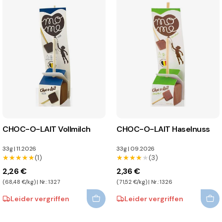
CHOC-O-LAIT Vollmilch
CHOC-O-LAIT Haselnuss
33g
|
11.2026
33g
|
09.2026
★★★★★
★★★★★
(1)
★★★★★
★★★★★
(3)
2,26 €
2,36 €
(68,48 €/kg) | Nr.: 1327
(71,52 €/kg) | Nr.: 1326
Leider vergriffen
Leider vergriffen