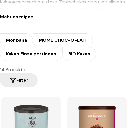
Kakaogeschmack hat diese. Trinkschokolade ist vor allem im
Herbst und Winter genau das richtige Getränk für
Schokoladenliebhaber. Selbstverständlich führen wir neben
Mehr anzeigen
einer Vielzahl an Geschmacksrichtungen auch 100% Kakao
und Bio-Kakao.
Monbana
MOME CHOC-O-LAIT
Kakao Einzelportionen
BIO Kakao
14 Produkte
Filter