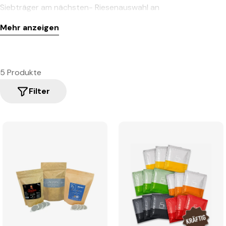
Siebträger am nächsten- Riesenauswahl an
unterschiedlichen Sorten. Von günstig bis exklusiv.- Heisses
Mehr anzeigen
Wasser kommt ausschließlich mit Kaffee und Filterpapier in
Kontakt- Lose erhältlich oder aber getrennt nach Wertstoff
entsorgbar
5 Produkte
Mit unseren ESE-Probierset haben Sie die Möglichkeit eine
Filter
Vielzahl an unterschiedlichen ESE Kaffee und Espressopads
zu probieren.