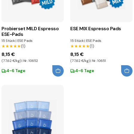
Probierset MILD Espresso
ESE MIX Espresso Pads
ESE-Pads
15 Stück
|
ESE Pads
15 Stück
|
ESE Pads
★★★★★
★★★★★
(1)
★★★★★
★★★★★
(1)
8,15 €
8,15 €
(77,62 €/kg) | Nr.: 10652
(77,62 €/kg) | Nr.: 10651
4-6 Tage
4-6 Tage