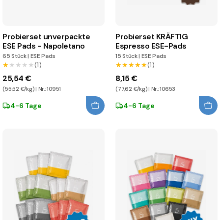
Probierset unverpackte
Probierset KRÄFTIG
ESE Pads - Napoletano
Espresso ESE-Pads
65 Stück
|
ESE Pads
15 Stück
|
ESE Pads
★★★★★
★★★★★
(1)
★★★★★
★★★★★
(1)
25,54 €
8,15 €
(55,52 €/kg) | Nr.: 10951
(77,62 €/kg) | Nr.: 10653
4-6 Tage
4-6 Tage