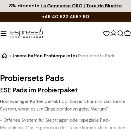
Zum
8% di sconto
La Genovese ORO
|
Toraldo Bluette
Inhalt
+49 40 822 4567 90
springen
W
>
Unsere Kaffee Probierpakete
>
Probiersets Pads
Probiersets Pads
ESE Pads im Probierpaket
Hochwertiger Kaffee perfekt portioniert. Für uns das beste
System, wenn es um Einzelportionen geht. Warum?
- Offenes System für Siebträger oder spezielle Pad-
Maschinen- Das Ergebnis in der Tasse kommt dem aus dem