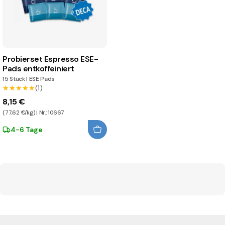
Probierset Espresso ESE-
Pads entkoffeiniert
15 Stück
|
ESE Pads
★★★★★
★★★★★
(1)
8,15 €
(77,62 €/kg) | Nr.: 10667
4-6 Tage