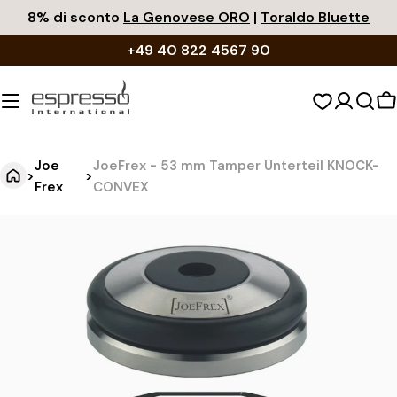
Zum
8% di sconto
La Genovese ORO
|
Toraldo Bluette
Inhalt
+49 40 822 4567 90
springen
W
Joe
JoeFrex - 53 mm Tamper Unterteil KNOCK-
>
>
Frex
CONVEX
J
Springe
zu
o
den
e
Produktinformationen
F
r
e