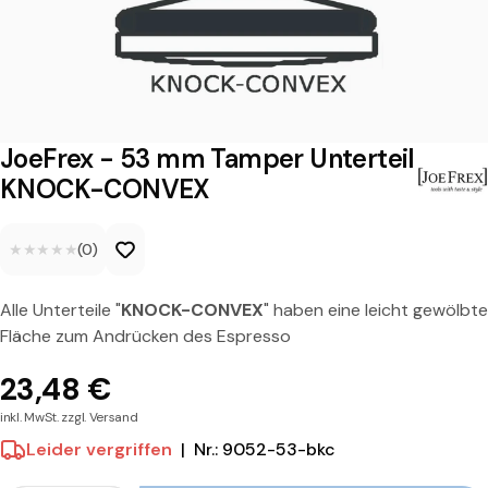
x
-
5
3
m
JoeFrex - 53 mm Tamper Unterteil
m
KNOCK-CONVEX
T
★★★★★
★★★★★
(0)
a
m
Alle Unterteile "
KNOCK-CONVEX
" haben eine leicht gewölbte
p
Fläche zum Andrücken des Espresso
e
23,48 €
r
inkl. MwSt. zzgl. Versand
U
Leider vergriffen
|
Nr.: 9052-53-bkc
n