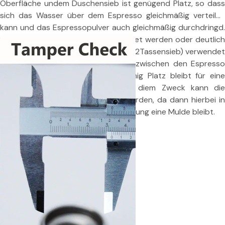
Oberfläche undem Duschensieb ist genügend Platz, so dass
Teilen Sie dieses Produkt
sich das Wasser über dem Espresso gleichmäßig verteilen
Kopie
kann und das Espressopulver auch gleichmäßig durchdringd.
Teilen:
Sollten jedoch flache Siebe verwendet werden oder deutlich
mehr als 7g (1 Tassensieb) oder 14g (2Tassensieb) verwendet
werden, kann es vorkommen, dass zwischen den Espresso
Pulver und dem Duschsieb zu weinig Platz bleibt für eine
optimale Brühwasserverteilung. Zu diem Zweck kann die
Tamper Base Convex verwendet werden, da dann hierbei in
der Mitte zur besseren Wasserverteilung eine Mulde bleibt.