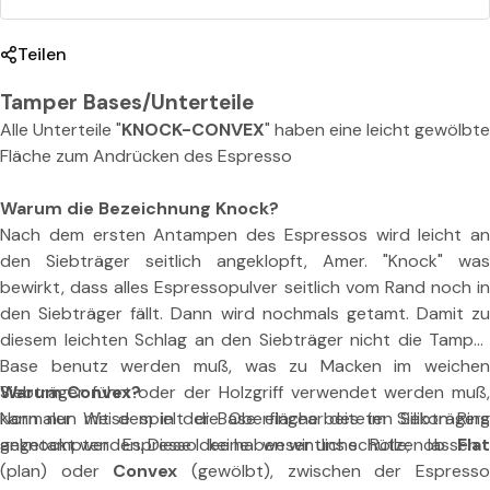
C
O
Teilen
N
Tamper Bases/Unterteile
V
Alle Unterteile "
KNOCK-CONVEX
"
haben eine leicht gewölbte
E
Fläche zum Andrücken des Espresso
X
Warum die Bezeichnung Knock?
Nach dem ersten Antampen des Espressos wird leicht an
den Siebträger seitlich angeklopft, Amer. "Knock" was
bewirkt, dass alles Espressopulver seitlich vom Rand noch in
den Siebträger fällt. Dann wird nochmals getamt. Damit zu
diesem leichten Schlag an den Siebträger nicht die Tamper
Base benutz werden muß, was zu Macken im weichen
Siebträger führt oder der Holzgriff verwendet werden muß,
Warum Convex?
kann nun mit dem in der Base eingearbeiteten Silikon Ring
Normaler Weise spielt die Oberfläche des im Siebträgers
geknockt werden. Diese Idee haben wir uns schützen lassen.
angetampten Espresso keine wesentliche Rolle; ob
Flat
(plan) oder
Convex
(gewölbt), zwischen der Espresso