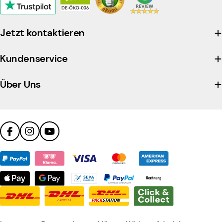
Click
to
view
Jetzt kontaktieren
the
company's
Kundenservice
Trustpilot
profile
Über Uns
Facebook
Instagram
YouTube
Zahlungsmethoden