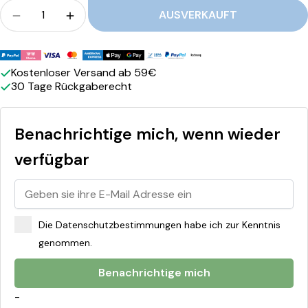
Menge
t
AUSVERKAUFT
Menge für JoeFrex - 53 mm Tamper Unterteil 
Menge für JoeFrex - 53 mm Tamper Un
e
Zahlungsmethoden
r
Kostenloser Versand ab 59€
t
30 Tage Rückgaberecht
e
i
Benachrichtige mich, wenn wieder
l
verfügbar
K
N
O
Die Datenschutzbestimmungen habe ich zur Kenntnis
C
genommen.
K
Benachrichtige mich
-
-