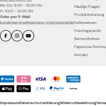
Mo-Do: 9:00 - 15:00 Uhr
Häufige Fragen
Fr: 9:00 - 14:00 Uhr
Produktberatung
Oder per E-Mail:
kundenservice@espresso-international.de
Kaffeewissen
Frischegarantie
Barrierefreiheit
Facebook
Instagram
YouTube
Papierlose Rechn
Kontakt
Zahlungsmethoden
Impressum
Datenschutzerklärung
Widerrufsbelehrung
Vers