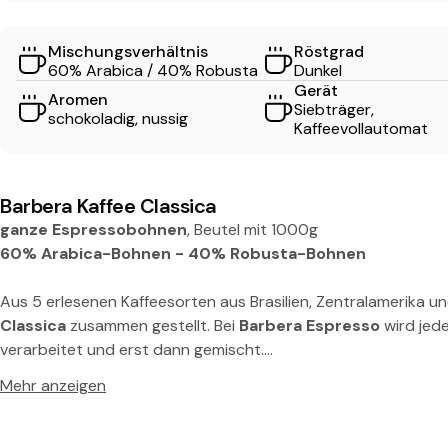
i
Mischungsverhältnis
Röstgrad
c
60% Arabica / 40% Robusta
Dunkel
Gerät
Aromen
a
Siebträger,
schokoladig, nussig
Kaffeevollautomat
E
s
Barbera Kaffee Classica
ganze Espressobohnen
, Beutel mit 1000g
p
60% Arabica-Bohnen - 40% Robusta-Bohnen
r
Aus 5 erlesenen Kaffeesorten aus Brasilien, Zentralamerika u
Classica
zusammen gestellt. Bei
Barbera Espresso
wird jed
e
verarbeitet und erst dann gemischt.
Mehr anzeigen
s
So entstehen die magischen Mischungen des Kaffeezauberes
Barbera Kaffees
in Italien.