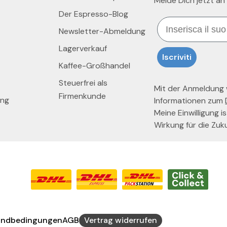
Melde Dich jetzt an
Der Espresso-Blog
Email
Newsletter-Abmeldung
Lagerverkauf
Iscriviti
Kaffee-Großhandel
Steuerfrei als
Mit der Anmeldung wi
Firmenkunde
ung
Informationen zum
Meine Einwilligung is
Wirkung für die Zuk
andbedingungen
AGB
Vertrag widerrufen