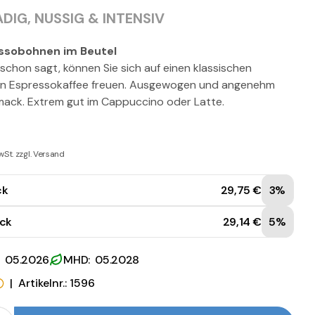
IG, NUSSIG & INTENSIV
ssobohnen im Beutel
chon sagt, können Sie sich auf einen klassischen
en Espressokaffee freuen. Ausgewogen und angenehm
ack. Extrem gut im Cappuccino oder Latte.
wSt. zzgl. Versand
ck
29,75 €
3%
ück
29,14 €
5%
: 05.2026
MHD: 05.2028
|
Artikelnr.: 1596