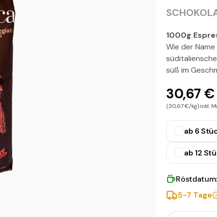
SCHOKOLAD
1000g Espre
Wie der Name s
süditaliensch
süß im Geschm
30,67 €
(30,67 €/kg) inkl. M
ab 6 Stü
ab 12 St
Röstdatum
5-7 Tage
Menge