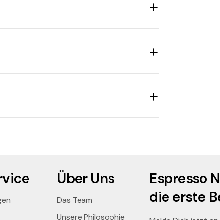
separat, schonend und langsam, um die
ffeebohnen werden danach mit kalter Luft
se Methode der Luftkühlung garantiert, dass
vice
Über Uns
Espresso N
die erste B
gen
Das Team
Unsere Philosophie