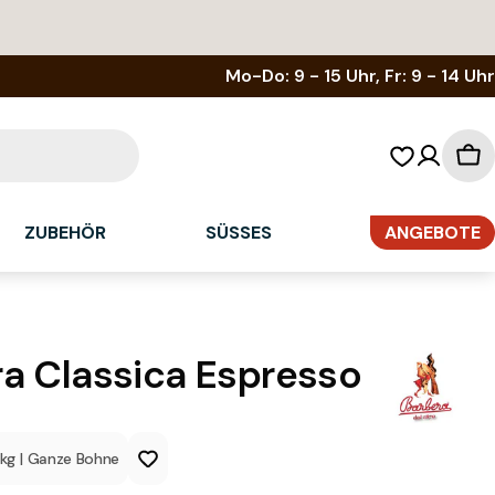
Mo-Do: 9 - 15 Uhr, Fr: 9 - 14 Uhr
Wa
ZUBEHÖR
SÜSSES
ANGEBOTE
a Classica Espresso
1kg
|
Ganze Bohne