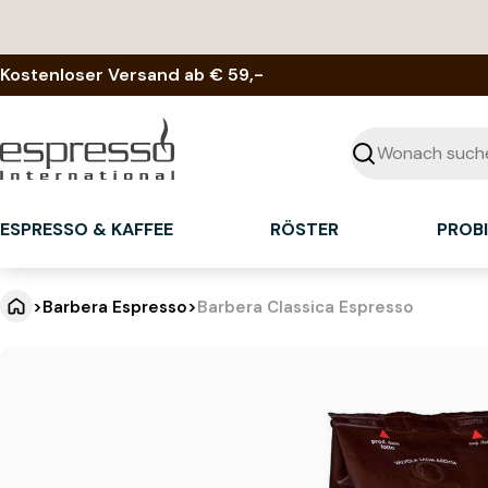
Zum
Inhalt
springen
Kostenloser Versand ab € 59,-
Suchen
ESPRESSO & KAFFEE
RÖSTER
PROB
>
Barbera Espresso
>
Barbera Classica Espresso
B
Springe
zu
a
den
Produktinformationen
r