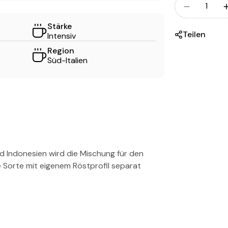
Menge fü
Stärke
Teilen
Intensiv
Region
Süd-Italien
nd Indonesien wird die Mischung für den
e Sorte mit eigenem Röstprofil separat
.
Classica
ist die beliebteste Sorte der