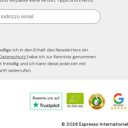
 und verpasse keine Aktion, Tipps und Events.
llige ich in den Erhalt des Newsletters ein.
Datenschutz
habe ich zur Kenntnis genommen.
t freiwillig und ich kann diese jederzeit mit
unft widerrufen.
Bewerte uns
auf
Click
to
view
© 2026
Espresso International
the