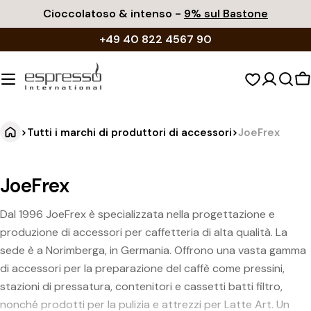
Vai
Cioccolatoso & intenso -
9% sul Bastone
al
+49 40 822 4567 90
contenuto
C
d
s
>
Tutti i marchi di produttori di accessori
>
JoeFrex
JoeFrex
Dal 1996 JoeFrex è specializzata nella progettazione e
produzione di accessori per caffetteria di alta qualità. La
sede è a Norimberga, in Germania. Offrono una vasta gamma
di accessori per la preparazione del caffè come pressini,
stazioni di pressatura, contenitori e cassetti batti filtro,
nonché prodotti per la pulizia e attrezzi per Latte Art. Un