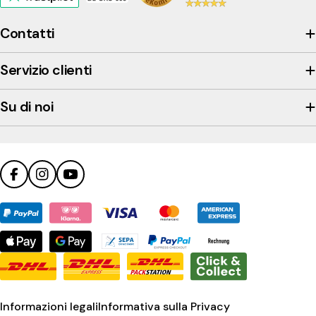
to
view
Contatti
the
company's
Servizio clienti
Trustpilot
profile
Su di noi
Facebook
Instagram
YouTube
Metodi
di
pagamento
Informazioni legali
Informativa sulla Privacy