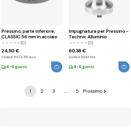
Pressino, parte inferiore,
Impugnatura per Pressino -
CLASSIC 56 mm in acciaio
Technic Alluminio
★★★★★
★★★★★
(0)
★★★★★
★★★★★
(0)
24,50 €
60,38 €
Codice: 9072-56-bcs
Codice: 9041-hts
4-6 giorni
4-6 giorni
1
2
3
…
5
Prossimo