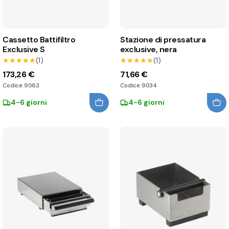
Cassetto Battifiltro
Stazione di pressatura
Exclusive S
exclusive, nera
★★★★★
★★★★★
(1)
★★★★★
★★★★★
(1)
173,26 €
71,66 €
Codice: 9063
Codice: 9034
4-6 giorni
4-6 giorni