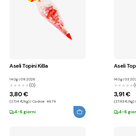
Aseli Topini KiBa
Aseli Topi
140g
|
09.2026
140g
|
03.20
(0)
(
★★★★★
★★★★★
★★★★★
★★★★★
3,80 €
3,91 €
(27,14 €/kg) | Codice: 4674
(27,93 €/kg)
4-6 giorni
4-6 gior