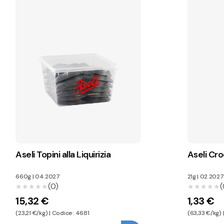
Aseli Topini alla Liquirizia
Aseli Cr
660g
|
04.2027
21g
|
02.2027
(0)
(
★★★★★
★★★★★
★★★★★
★★★★★
15,32 €
1,33 €
(23,21 €/kg) | Codice: 4681
(63,33 €/kg)