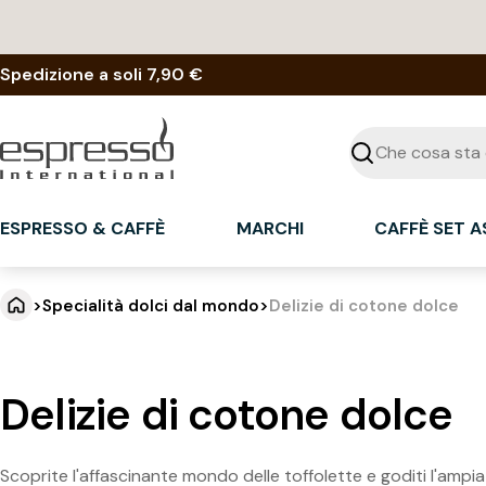
Vai
al
contenuto
Spedizione a soli 7,90 €
Cercare
ESPRESSO & CAFFÈ
MARCHI
CAFFÈ SET 
>
Specialità dolci dal mondo
>
Delizie di cotone dolce
Delizie di cotone dolce
Scoprite l'affascinante mondo delle toffolette e goditi l'ampia 