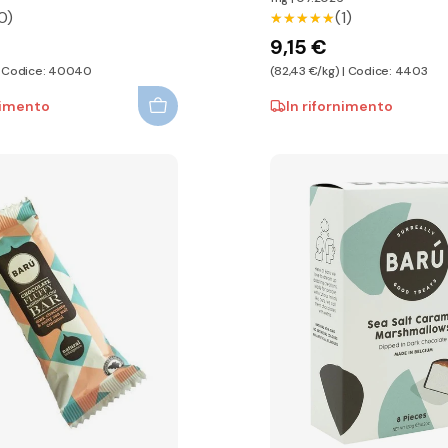
0)
(1)
★★★★★
★★★★★
9,15 €
 | Codice: 40040
(82,43 €/kg) | Codice: 4403
nimento
In rifornimento