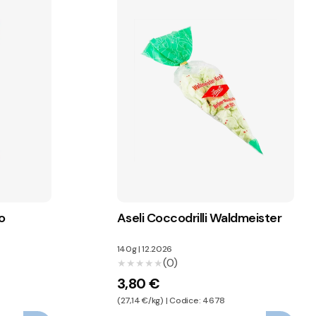
o
Aseli Coccodrilli Waldmeister
140g
|
12.2026
(0)
★★★★★
★★★★★
3,80 €
(27,14 €/kg) | Codice: 4678