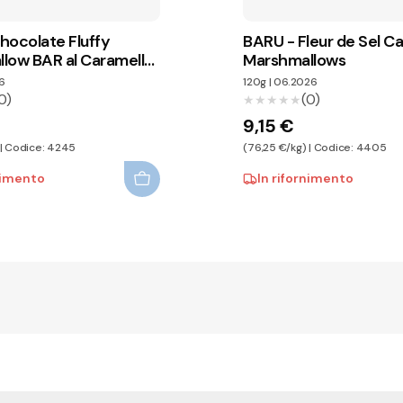
hocolate Fluffy
BARU - Fleur de Sel C
low BAR al Caramello
Marshmallows
6
120g
|
06.2026
0)
(0)
★★★★★
★★★★★
9,15 €
 | Codice: 4245
(76,25 €/kg) | Codice: 4405
nimento
In rifornimento