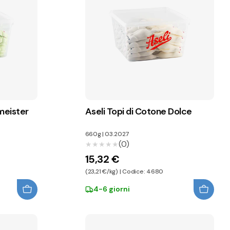
meister
Aseli Topi di Cotone Dolce
660g
|
03.2027
(0)
★★★★★
★★★★★
15,32 €
(23,21 €/kg) | Codice: 4680
4-6 giorni