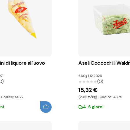
ni di liquore all'uovo
Aseli Coccodrilli Wald
27
660g
|
12.2026
0)
(0)
★★★★★
★★★★★
15,32 €
 | Codice: 4672
(23,21 €/kg) | Codice: 4679
ni
4-6 giorni