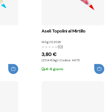
Aseli Topolini al Mirtillo
140g
|
12.2026
(0)
★★★★★
★★★★★
3,80 €
(27,14 €/kg) | Codice: 4675
4-6 giorni