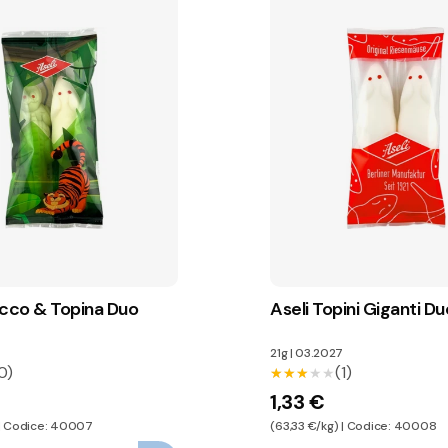
occo & Topina Duo
Aseli Topini Giganti Du
21g
|
03.2027
0)
(1)
★★★★★
★★★★★
1,33 €
 | Codice: 40007
(63,33 €/kg) | Codice: 40008