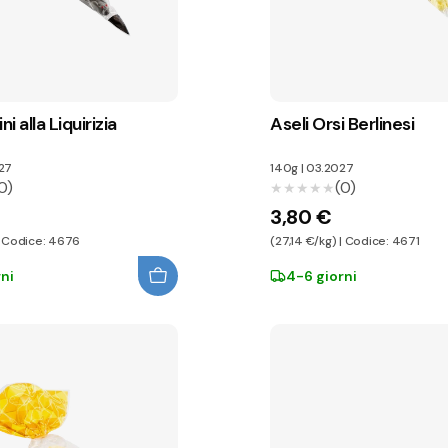
ni alla Liquirizia
Aseli Orsi Berlinesi
27
140g
|
03.2027
0)
(0)
★★★★★
★★★★★
3,80 €
 | Codice: 4676
(27,14 €/kg) | Codice: 4671
ni
4-6 giorni