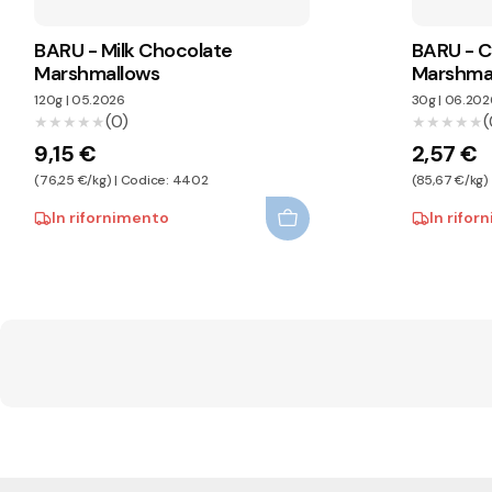
BARU - Milk Chocolate
BARU - C
Marshmallows
Marshmal
Salato
120g
|
05.2026
30g
|
06.202
(0)
(
★★★★★
★★★★★
★★★★★
★★★★★
9,15 €
2,57 €
(76,25 €/kg) | Codice: 4402
(85,67 €/kg)
In rifornimento
In rifor