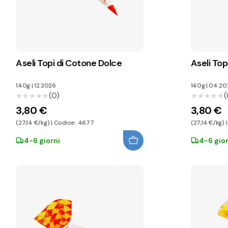
Aseli Topi di Cotone Dolce
Aseli Topi
140g
|
12.2026
140g
|
04.20
(0)
(
★★★★★
★★★★★
★★★★★
★★★★★
3,80 €
3,80 €
(27,14 €/kg) | Codice: 4677
(27,14 €/kg)
4-6 giorni
4-6 gior