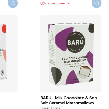
In rifornimento
BARU - Milk Chocolate & Sea
Salt Caramel Marshmallows
120g
|
06.2026