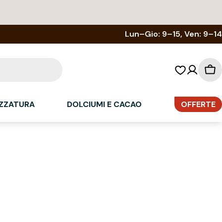
Lun–Gio: 9–15, Ven: 9–14
Car
del
sp
ZZATURA
DOLCIUMI E CACAO
OFFERTE