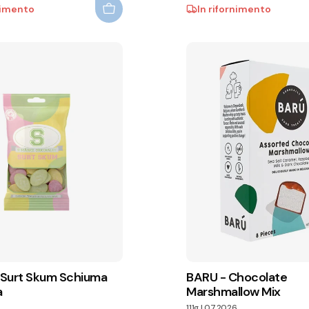
nimento
In rifornimento
Surt Skum Schiuma
BARU - Chocolate
a
Marshmallow Mix
111g
|
07.2026