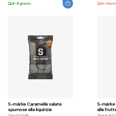
4-6 giorni
In rifor
S-märke Caramelle salate
S-märke 
spumose alla liquirizia
alla frutt
70g
|
02.2028
70g
|
11.2027