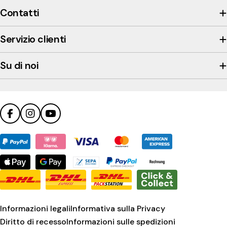
view
Contatti
the
company's
Servizio clienti
Trustpilot
profile
Su di noi
Facebook
Instagram
YouTube
Metodi
di
pagamento
Informazioni legali
Informativa sulla Privacy
Diritto di recesso
Informazioni sulle spedizioni