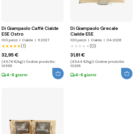
Di Giampaolo Caffè Cialde
Di Giampaolo Grecale
ESE Ostro
Cialde ESE
100 pezzi
|
Cialde
|
11.2027
100 pezzi
|
Cialde
|
04.2028
(1)
(0)
★★★★★
★★★★★
★★★★★
★★★★★
32,95 €
31,81 €
(45,76 €/kg) | Codice prodotto:
(45,44 €/kg) | Codice prodotto:
10595
10265
4-6 giorni
4-6 giorni