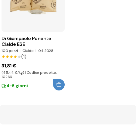
Di Giampaolo Ponente
Cialde ESE
100 pezzi
|
Cialde
|
04.2028
(1)
★★★★★
★★★★★
31,81 €
(45,44 €/kg) | Codice prodotto:
10266
4-6 giorni