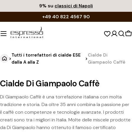
Vai
9% su
classici di Napoli
al
+49 40 822 4567 90
contenuto
C
d
s
Tutti i torrefattori di cialde ESE
Cialde Di
>
>
dalla A alla Z
Giampaolo Caffè
Cialde Di Giampaolo Caffè
Di Giampaolo Caffè è una torrefazione italiana con molta
tradizione e storia. Da oltre 35 anni combina la passione per
il caffè con competenze e tecnologie avanzate. I prodotti
creati sono tra i migliori in Italia. Molte delle miscele prodotte
da Di Giampaolo hanno ottenuto il famoso certificato