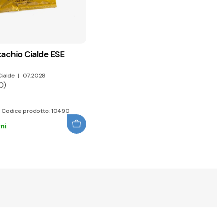
tachio Cialde ESE
ialde
|
07.2028
0)
 | Codice prodotto: 10490
ni