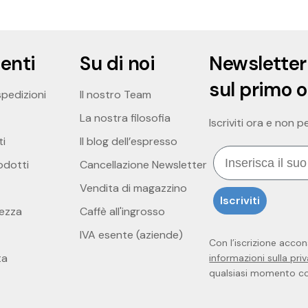
ienti
Su di noi
Newsletter
sul primo 
spedizioni
Il nostro Team
La nostra filosofia
Iscriviti ora e non 
i
Il blog dell’espresso
Email
odotti
Cancellazione Newsletter
Vendita di magazzino
Iscriviti
hezza
Caffè all'ingrosso
IVA esente (aziende)
Con l’iscrizione accon
ta
informazioni sulla pri
qualsiasi momento con