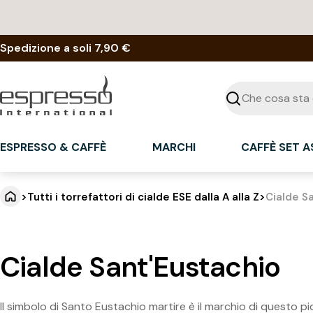
Vai
al
contenuto
Spedizione a soli 7,90 €
Cercare
ESPRESSO & CAFFÈ
MARCHI
CAFFÈ SET 
>
Tutti i torrefattori di cialde ESE dalla A alla Z
>
Cialde S
Cialde Sant'Eustachio
Il simbolo di Santo Eustachio martire è il marchio di questo p