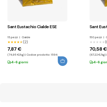
Sant Eustachio Cialde ESE
Sant Eus
15 pezzi
|
Cialde
150 pezzi
|
C
(2)
(
★★★★★
★★★★★
★★★★★
★★★★★
7,87 €
70,58 €
(74,95 €/kg) | Codice prodotto: 1594
(67,22 €/kg)
4-6 giorni
4-6 gior