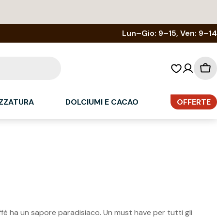
Lun–Gio: 9–15, Ven: 9–14
Car
del
sp
ZZATURA
DOLCIUMI E CACAO
OFFERTE
ffè ha un sapore paradisiaco. Un must have per tutti gli