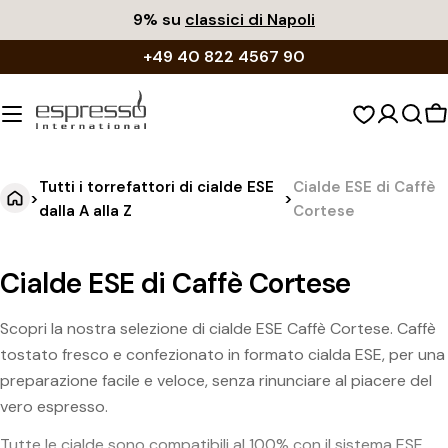
Vai
9% su
classici di Napoli
al
+49 40 822 4567 90
contenuto
C
d
s
Tutti i torrefattori di cialde ESE
Cialde ESE di Caffè
>
>
dalla A alla Z
Cortese
Cialde ESE di Caffè Cortese
Scopri la nostra selezione di cialde ESE Caffè Cortese. Caffè
tostato fresco e confezionato in formato cialda ESE, per una
preparazione facile e veloce, senza rinunciare al piacere del
vero espresso.
Tutte le cialde sono compatibili al 100% con il sistema ESE