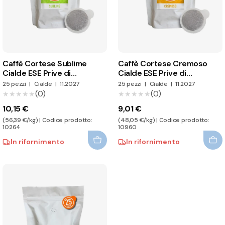
Caffè Cortese Sublime
Caffè Cortese Cremoso
Cialde ESE Prive di
Cialde ESE Prive di
Imballaggio Individuale
Imballaggio Individuale
25 pezzi
|
Cialde
|
11.2027
25 pezzi
|
Cialde
|
11.2027
(0)
(0)
★★★★★
★★★★★
★★★★★
★★★★★
10,15 €
9,01 €
(56,39 €/kg) | Codice prodotto:
(48,05 €/kg) | Codice prodotto:
10264
10960
In rifornimento
In rifornimento