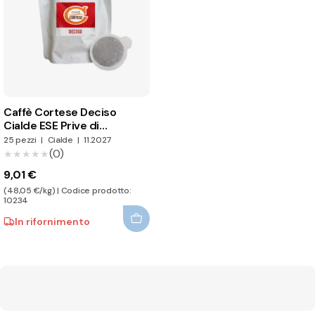
Caffè Cortese Deciso
Cialde ESE Prive di
Imballaggio Individuale
25 pezzi
|
Cialde
|
11.2027
(0)
★★★★★
★★★★★
9,01 €
(48,05 €/kg) | Codice prodotto:
10234
In rifornimento