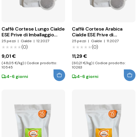
Caffè Cortese Lungo Cialde
Caffè Cortese Arabica
ESE Prive di Imballaggio
Cialde ESE Prive di
Individuale
Imballaggio Individuale
25 pezzi
|
Cialde
|
12.2027
25 pezzi
|
Cialde
|
11.2027
(0)
(0)
★★★★★
★★★★★
★★★★★
★★★★★
9,01 €
11,29 €
(48,05 €/kg) | Codice prodotto:
(60,21 €/kg) | Codice prodotto:
10545
10263
4-6 giorni
4-6 giorni