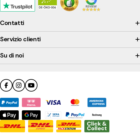
Click
to
view
Contatti
the
company's
Servizio clienti
Trustpilot
profile
Su di noi
Facebook
Instagram
YouTube
Metodi
di
pagamento