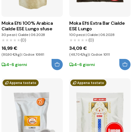
Moka Efti 100% Arabica
Moka Efti Extra Bar Cialde
Cialde ESE Lungo sfuse
ESE Lungo
30 pezzi
|
Cialde
|
06.2028
100 pezzi
|
Cialde
|
06.2028
★★★★★
★★★★★
(0)
★★★★★
★★★★★
(0)
16,99 €
34,09 €
(80,90 €/kg) | Codice: 10981
(48,70 €/kg) | Codice: 10111
4-6 giorni
4-6 giorni
Appena tostato
Appena tostato