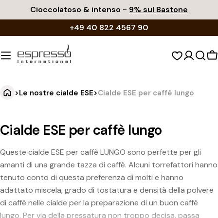
Vai
Cioccolatoso & intenso -
9% sul Bastone
al
+49 40 822 4567 90
contenuto
C
d
s
>
Le nostre cialde ESE
>
Cialde ESE per caffè lungo
Cialde ESE per caffè lungo
Queste cialde ESE per caffè LUNGO sono perfette per gli
amanti di una grande tazza di caffè. Alcuni torrefattori hanno
tenuto conto di questa preferenza di molti e hanno
adattato miscela, grado di tostatura e densità della polvere
di caffè nelle cialde per la preparazione di un buon caffè
lungo. Per via della pressatura non troppo decisa, passa