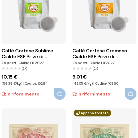
Caffè Cortese Sublime
Caffè Cortese Cremoso
Cialde ESE Prive di
Cialde ESE Prive di
Imballaggio Individuale
Imballaggio Individuale
25 pezzi
|
Cialde
|
11.2027
25 pezzi
|
Cialde
|
11.2027
★★★★★
★★★★★
(0)
★★★★★
★★★★★
(0)
10,15 €
9,01 €
(56,39 €/kg) | Codice: 10264
(48,05 €/kg) | Codice: 10960
In rifornimento
In rifornimento
Appena tostato