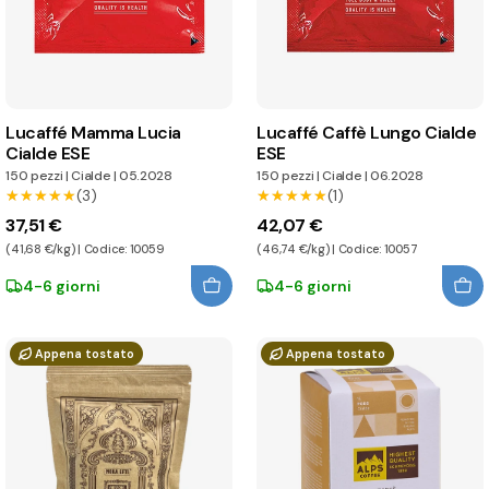
Lucaffé Mamma Lucia
Lucaffé Caffè Lungo Cialde
Cialde ESE
ESE
150 pezzi
|
Cialde
|
05.2028
150 pezzi
|
Cialde
|
06.2028
★★★★★
★★★★★
(3)
★★★★★
★★★★★
(1)
37,51 €
42,07 €
(41,68 €/kg) | Codice: 10059
(46,74 €/kg) | Codice: 10057
4-6 giorni
4-6 giorni
Appena tostato
Appena tostato