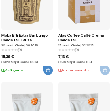
Moka Efti Extra Bar Lungo
Alps Coffee Caffè Crema
Cialde ESE Sfuse
Cialde ESE
30 pezzi
|
Cialde
|
06.2028
15 pezzi
|
Cialde
|
02.2028
★★★★★
★★★★★
(0)
★★★★★
★★★★★
(0)
15,39 €
7,13 €
(73,29 €/kg) | Codice: 10983
(71,30 €/kg) | Codice: 1804
4-6 giorni
In rifornimento