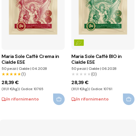
Maria Sole Caffè Crema in
Maria Sole Caffè BIO in
Cialde ESE
Cialde ESE
50 pezzi
|
Cialde
|
04.2028
50 pezzi
|
Cialde
|
06.2028
★★★★★
★★★★★
(1)
★★★★★
★★★★★
(0)
28,39 €
28,39 €
(81,11 €/kg) | Codice: 10765
(81,11 €/kg) | Codice: 10761
In rifornimento
In rifornimento