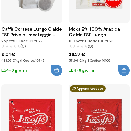
Caffè Cortese Lungo Cialde
Moka Efti 100% Arabica
ESE Prive di Imballaggio
Cialde ESE Lungo
Individuale
25 pezzi
|
Cialde
|
12.2027
100 pezzi
|
Cialde
|
06.2028
★★★★★
★★★★★
(0)
★★★★★
★★★★★
(0)
9,01 €
36,37 €
(48,05 €/kg) | Codice: 10545
(51,96 €/kg) | Codice: 10109
4-6 giorni
4-6 giorni
Appena tostato