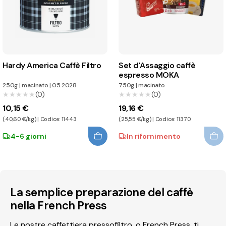
Hardy America Caffè Filtro
Set d'Assaggio caffè
espresso MOKA
250g
|
macinato
|
05.2028
750g
|
macinato
★★★★★
★★★★★
(0)
★★★★★
★★★★★
(0)
10,15 €
19,16 €
(40,60 €/kg) | Codice: 11443
(25,55 €/kg) | Codice: 11370
4-6 giorni
In rifornimento
La semplice preparazione del caffè
nella French Press
Le nostre caffettiera pressofiltro, o French Press, ti