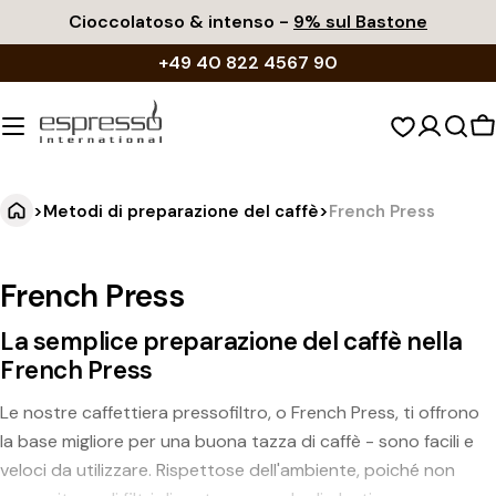
Vai
Cioccolatoso & intenso -
9% sul Bastone
al
+49 40 822 4567 90
contenuto
C
d
s
>
Metodi di preparazione del caffè
>
French Press
French Press
La semplice preparazione del caffè nella
French Press
Le nostre caffettiera pressofiltro, o French Press, ti offrono
la base migliore per una buona tazza di caffè - sono facili e
veloci da utilizzare. Rispettose dell'ambiente, poiché non