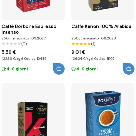
Caffè Borbone Espresso
Caffè Kenon 100% Arabica
Intenso
250g
|
macinato
|
09.2027
250g
|
macinato
|
06.2028
★★★★★
★★★★★
(0)
★★★★★
★★★★★
(1)
5,59 €
9,01 €
(22,36 €/kg) | Codice: 10485
(36,04 €/kg) | Codice: 11105
4-6 giorni
4-6 giorni