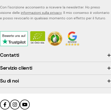
Con l’iscrizione acconsento a ricevere la newsletter. Ho preso
visione delle
informazioni sulla privacy
. Il mio consenso è volontario
e posso revocarlo in qualsiasi momento con effetto per il futuro.
Bewerte uns
auf
Click
to
view
Contatti
the
company's
Servizio clienti
Trustpilot
profile
Su di noi
Facebook
Instagram
YouTube