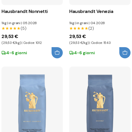
Hausbrandt Nonnetti
Hausbrandt Venezia
1kg
|
in grani
|
05.2028
1kg
|
in grani
|
04.2028
★★★★★
★★★★★
(5)
★★★★★
★★★★★
(2)
29,53 €
29,53 €
(29,53 €/kg) | Codice: 1012
(29,53 €/kg) | Codice: 1543
4-6 giorni
4-6 giorni