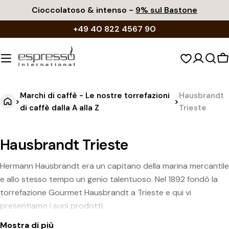
Vai
Cioccolatoso & intenso -
9% sul Bastone
al
+49 40 822 4567 90
contenuto
C
d
s
Marchi di caffè - Le nostre torrefazioni
Hausbrandt
>
>
di caffè dalla A alla Z
Trieste
Hausbrandt Trieste
Hermann Hausbrandt era un capitano della marina mercantile
e allo stesso tempo un genio talentuoso. Nel 1892 fondò la
torrefazione Gourmet Hausbrandt a Trieste e qui vi
presentiamo i suoi prodotti.
Mostra di più