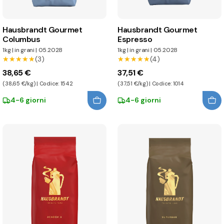
Hausbrandt Gourmet
Hausbrandt Gourmet
Columbus
Espresso
1kg
|
in grani
|
05.2028
1kg
|
in grani
|
05.2028
★★★★★
★★★★★
(3)
★★★★★
★★★★★
(4)
38,65 €
37,51 €
(38,65 €/kg) | Codice: 1542
(37,51 €/kg) | Codice: 1014
4-6 giorni
4-6 giorni