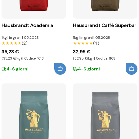
Hausbrandt Academia
Hausbrandt Caffè Superbar
1kg
|
in grani
|
05.2028
1kg
|
in grani
|
05.2028
★★★★★
★★★★★
(2)
★★★★★
★★★★★
(4)
35,23 €
32,95 €
(35,23 €/kg) | Codice: 1013
(32,95 €/kg) | Codice: 1108
4-6 giorni
4-6 giorni