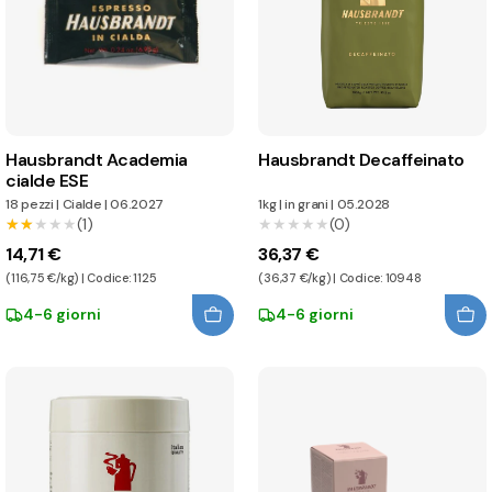
Hausbrandt Academia
Hausbrandt Decaffeinato
cialde ESE
18 pezzi
|
Cialde
|
06.2027
1kg
|
in grani
|
05.2028
★★★★★
★★★★★
(1)
★★★★★
★★★★★
(0)
14,71 €
36,37 €
(116,75 €/kg) | Codice: 1125
(36,37 €/kg) | Codice: 10948
4-6 giorni
4-6 giorni