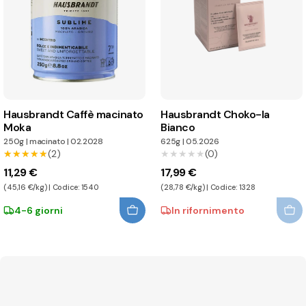
Hausbrandt Caffè macinato
Hausbrandt Choko-la
Moka
Bianco
250g
|
macinato
|
02.2028
625g
|
05.2026
★★★★★
★★★★★
(2)
★★★★★
★★★★★
(0)
11,29 €
17,99 €
(45,16 €/kg) | Codice: 1540
(28,78 €/kg) | Codice: 1328
4-6 giorni
In rifornimento