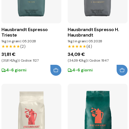
Hausbrandt Espresso
Hausbrandt Espresso H.
Trieste
Hausbrandt
1kg
|
in grani
|
05.2028
1kg
|
in grani
|
05.2028
★★★★★
★★★★★
(2)
★★★★★
★★★★★
(4)
31,81 €
34,09 €
(31,81 €/kg) | Codice: 1127
(34,09 €/kg) | Codice: 1947
4-6 giorni
4-6 giorni