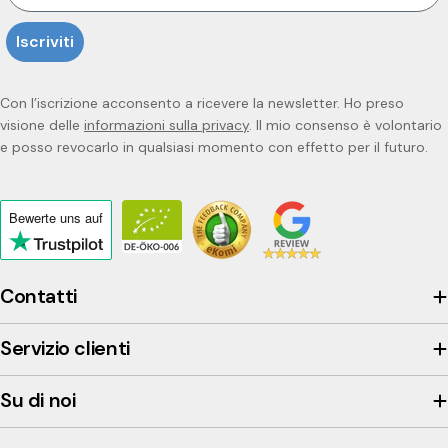
Iscriviti
Con l’iscrizione acconsento a ricevere la newsletter. Ho preso
visione delle
informazioni sulla privacy
. Il mio consenso è volontario
e posso revocarlo in qualsiasi momento con effetto per il futuro.
Bewerte uns
auf
Click
to
view
Contatti
the
company's
Servizio clienti
Trustpilot
profile
Su di noi