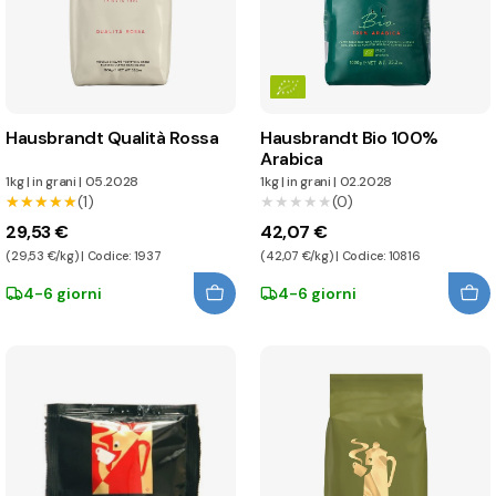
Hausbrandt Qualità Rossa
Hausbrandt Bio 100%
Arabica
1kg
|
in grani
|
05.2028
1kg
|
in grani
|
02.2028
★★★★★
★★★★★
(1)
★★★★★
★★★★★
(0)
29,53 €
42,07 €
(29,53 €/kg) | Codice: 1937
(42,07 €/kg) | Codice: 10816
4-6 giorni
4-6 giorni