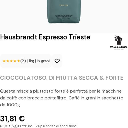
n
d
t
E
Hausbrandt Espresso Trieste
s
p
★★★★★
★★★★★
(2)
|
1kg
|
in grani
r
e
CIOCCOLATOSO, DI FRUTTA SECCA & FORTE
s
s
Questa miscela piuttosto forte è perfetta per le macchine
da caffè con braccio portafiltro. Caffè in grani in sacchetto
o
da 1000g.
T
31,81 €
r
(31,81 €/kg) Prezzi incl. IVA più spese di spedizione