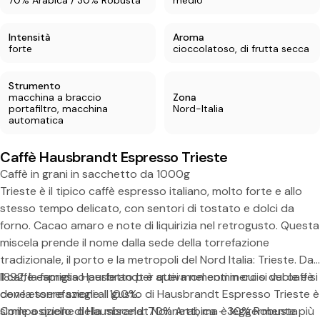
Intensità
Aroma
forte
cioccolatoso, di frutta secca
Strumento
macchina a braccio
Zona
portafiltro, macchina
Nord-Italia
automatica
Condividi questo prodotto
Caffè Hausbrandt Espresso Trieste
Copia
Diviso:
Caffè in grani in sacchetto da 1000g
Trieste è il tipico caffè espresso italiano, molto forte e allo
stesso tempo delicato, con sentori di tostato e dolci da
forno. Cacao amaro e note di liquirizia nel retrogusto. Questa
miscela prende il nome dalla sede della torrefazione
tradizionale, il porto e la metropoli del Nord Italia: Trieste. Dal
1892, la famiglia Hausbrandt è attiva nel commercio del caffè
Il caffè espresso perfetto per quei momenti in cui si vuole e si
con la torrefazione. Il gusto di Hausbrandt Espresso Trieste è
deve essere svegli al 100%.
simile a quello di Hausbrandt Nonnetti, ma è leggermente più
Composizione della miscela: 70% Arabica - 30% Robusta