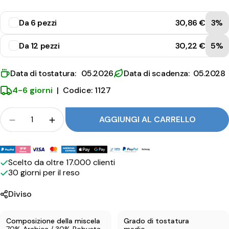
i
e
Da 6 pezzi
30,86 €
3%
s
Da 12 pezzi
30,22 €
5%
t
e
Data di tostatura: 05.2026
Data di scadenza: 05.2028
4-6 giorni
|
Codice: 1127
Folla
AGGIUNGI AL CARRELLO
Quantità per Hausbrandt Espresso Trieste ridur
Quantità per Hausbrandt Espresso Tri
Metodi
di
Scelto da oltre 17.000 clienti
30 giorni per il reso
pagamento
Diviso
Composizione della miscela
Grado di tostatura
70% Arabica / 30% Robusta
medio