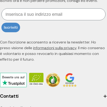
Iscriviti ora e non perdere promozioni, consigli ed eventi.
Email
Iscriviti
Con l’iscrizione acconsento a ricevere la newsletter. Ho
preso visione delle
informazioni sulla privacy
. Il mio consenso
è volontario e posso revocarlo in qualsiasi momento con
effetto per il futuro.
Bewerte uns
auf
Click
to
view
Contatti
the