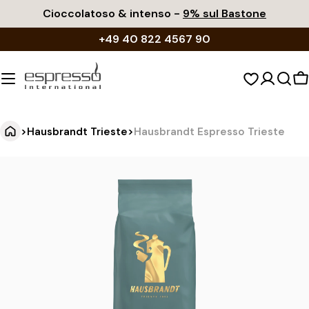
Vai
Cioccolatoso & intenso -
9% sul Bastone
al
+49 40 822 4567 90
contenuto
C
d
s
>
Hausbrandt Trieste
>
Hausbrandt Espresso Trieste
H
Vai
alle
a
informazioni
u
sul
s
prodotto
b
r
a