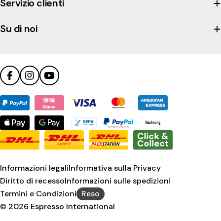
company's
Servizio clienti
Trustpilot
profile
Su di noi
Facebook
Instagram
YouTube
Metodi
di
pagamento
Informazioni legali
Informativa sulla Privacy
Diritto di recesso
Informazioni sulle spedizioni
Termini e Condizioni
Reso
© 2026
Espresso International