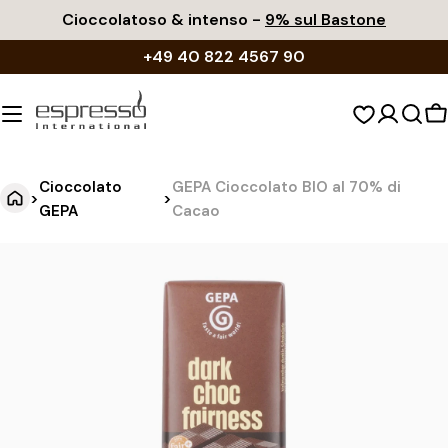
Vai
Cioccolatoso & intenso -
9% sul Bastone
al
+49 40 822 4567 90
contenuto
C
d
s
Cioccolato
GEPA Cioccolato BIO al 70% di
>
>
GEPA
Cacao
G
Vai
alle
E
informazioni
P
sul
A
prodotto
C
i