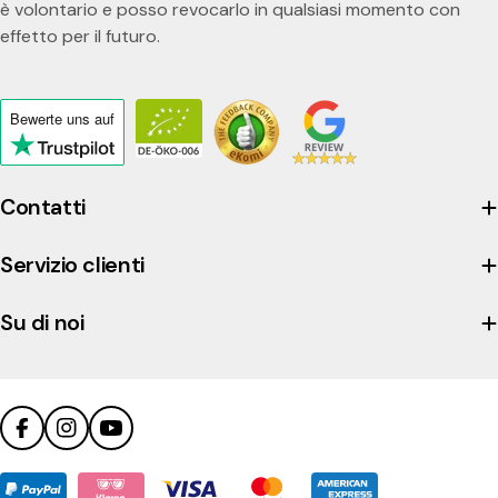
è volontario e posso revocarlo in qualsiasi momento con
effetto per il futuro.
Bewerte uns
auf
Click
to
view
Contatti
the
company's
Servizio clienti
Trustpilot
profile
Su di noi
Facebook
Instagram
YouTube
Metodi