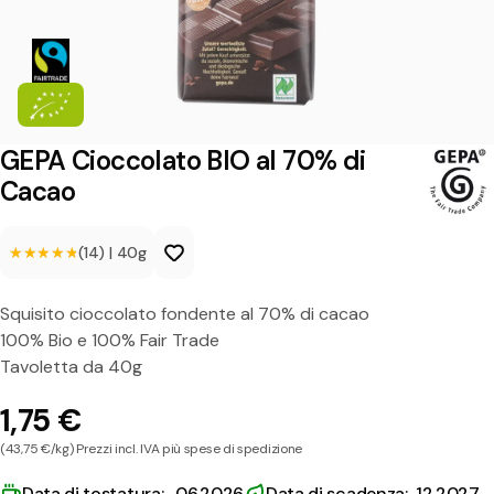
o
c
c
o
l
GEPA Cioccolato BIO al 70% di
a
Cacao
t
★★★★★
★★★★★
(14)
|
40g
o
B
Squisito cioccolato fondente al 70% di cacao
I
100% Bio e 100% Fair Trade
O
Tavoletta da 40g
a
1,75 €
l
(43,75 €/kg) Prezzi incl. IVA più spese di spedizione
7
Data di tostatura: 06.2026
Data di scadenza: 12.2027