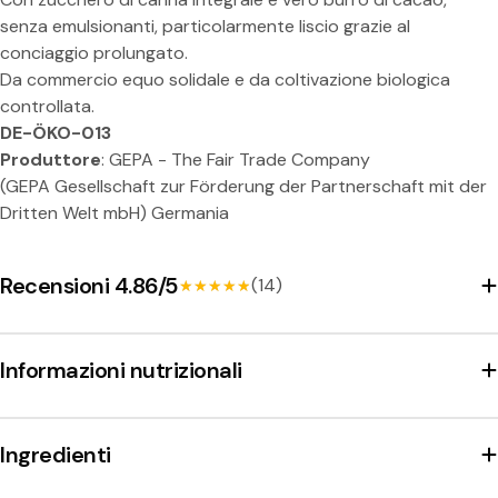
senza emulsionanti, particolarmente liscio grazie al
conciaggio prolungato.
Da commercio equo solidale e da coltivazione biologica
Condividi questo prodotto
controllata.
DE-ÖKO-013
Copia
Diviso:
Produttore
: GEPA - The Fair Trade Company
(GEPA Gesellschaft zur Förderung der Partnerschaft mit der
Dritten Welt mbH) Germania
Recensioni 4.86/5
(14)
★★★★★
★★★★★
Informazioni nutrizionali
Ingredienti