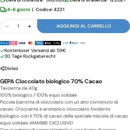
0
4-6 giorni
|
Codice: 4221
%
Folla
d
AGGIUNGI AL CARRELLO
Quantità per GEPA Cioccolato BIO al 70% di Cac
Quantità per GEPA Cioccolato BIO al 
i
Metodi
C
di
Kostenloser Versand ab 59€
a
30 Tage Rückgaberecht
pagamento
c
Diviso
a
GEPA Cioccolato biologico 70% Cacao
o
Tavoletta da 40g
100% biologico / 100% equo solidale
Piccola barretta di cioccolato con un alto contenuto di
cacao. Croccante e aromatico cioccolato fondente
biologico con il 70% di cacao della speciale miscela di cacao
equo solidale AMARIBE EXCLUSIVE!
Con zucchero di canna integrale e vero burro di cacao,