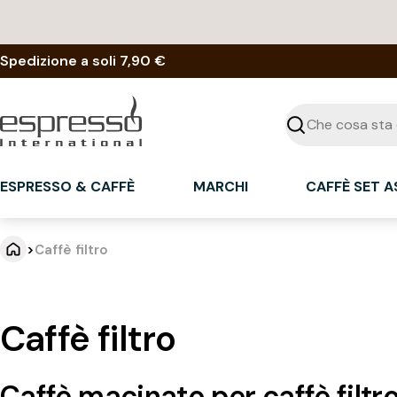
Vai
al
contenuto
Spedizione a soli 7,90 €
Cercare
ESPRESSO & CAFFÈ
MARCHI
CAFFÈ SET 
>
Caffè filtro
Caffè filtro
Caffè macinato per caffè filtr