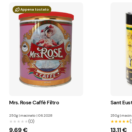
Appena tostato
Mrs. Rose Caffè Filtro
Sant Eust
250g
|
macinato
|
06.2028
250g
|
macin
(0)
(
★★★★★
★★★★★
★★★★★
★★★★★
9,69 €
13,11 €