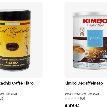
achio Caffè Filtro
Kimbo Decaffeinato
ato
|
05.2028
250g
|
macinato
|
05.2028
2)
(0)
★★★★★
★★★★★
8,89 €