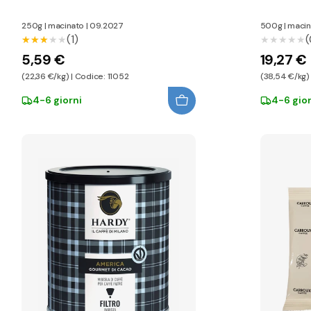
250g
|
macinato
|
09.2027
500g
|
macin
(1)
(
★★★★★
★★★★★
★★★★★
★★★★★
5,59 €
19,27 €
(22,36 €/kg) | Codice: 11052
(38,54 €/kg)
4-6 giorni
4-6 gior