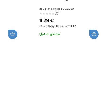
250g
|
macinato
|
06.2028
(0)
★★★★★
★★★★★
11,29 €
(45,16 €/kg) | Codice: 11442
4-6 giorni