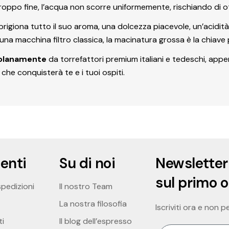
è troppo fine, l’acqua non scorre uniformemente, rischiando di
sprigiona tutto il suo aroma, una dolcezza piacevole, un’acidi
 una macchina filtro classica, la macinatura grossa è la chiave
solanamente
da torrefattori premium italiani e tedeschi, appen
che conquisterà te e i tuoi ospiti.
ienti
Su di noi
Newsletter
sul primo 
spedizioni
Il nostro Team
La nostra filosofia
Iscriviti ora e non 
i
Il blog dell’espresso