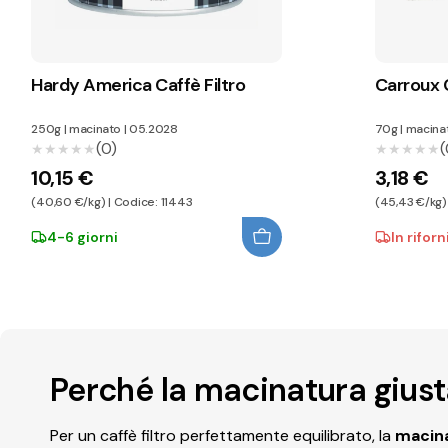
Hardy America Caffè Filtro
Carroux C
250g
|
macinato
|
05.2028
70g
|
macina
(0)
(
★★★★★
★★★★★
★★★★★
★★★★★
10,15 €
3,18 €
(40,60 €/kg) | Codice: 11443
(45,43 €/kg)
4-6 giorni
In rifor
Perché la macinatura giusta
Per un caffè filtro perfettamente equilibrato, la
macin