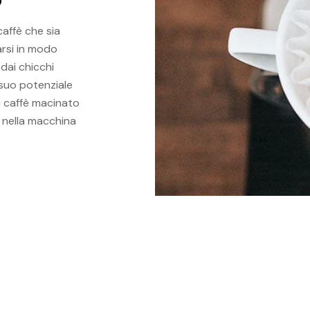
caffè che sia
arsi in modo
 dai chicchi
 suo potenziale
i caffè macinato
 nella macchina