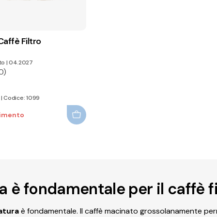
affè Filtro
to
|
04.2027
0)
 | Codice: 1099
nimento
 è fondamentale per il caffè fi
atura
è fondamentale. Il caffè macinato grossolanamente perm