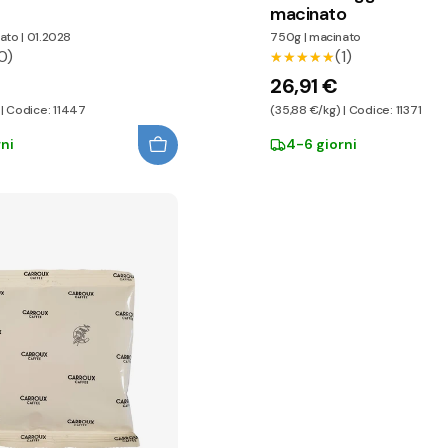
macinato
ato
|
01.2028
750g
|
macinato
0)
(1)
★★★★★
★★★★★
26,91 €
 | Codice: 11447
(35,88 €/kg) | Codice: 11371
ni
4-6 giorni