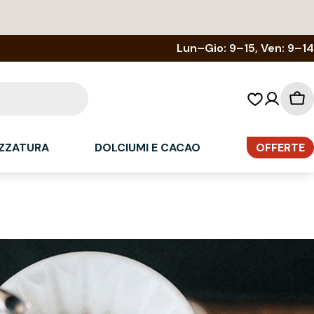
Lun–Gio: 9–15, Ven: 9–14
Car
del
sp
ZZATURA
DOLCIUMI E CACAO
OFFERTE