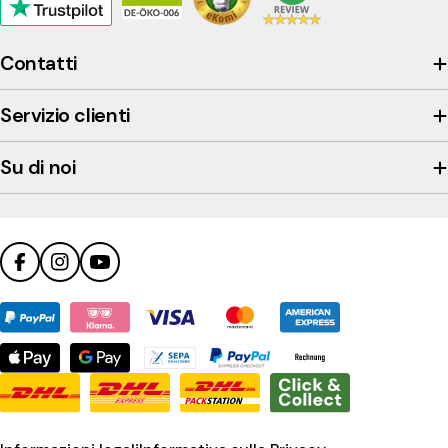
Click
to
view
Contatti
the
company's
Servizio clienti
Trustpilot
profile
Su di noi
Facebook
Instagram
YouTube
Metodi
di
pagamento