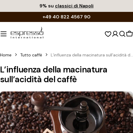
Vai
9% su
classici di Napoli
al
+49 40 822 4567 90
contenuto
C
d
s
Home
Tutto caffè
L’influenza della macinatura sull’acidità del caffè
L’influenza della macinatura
sull’acidità del caffè