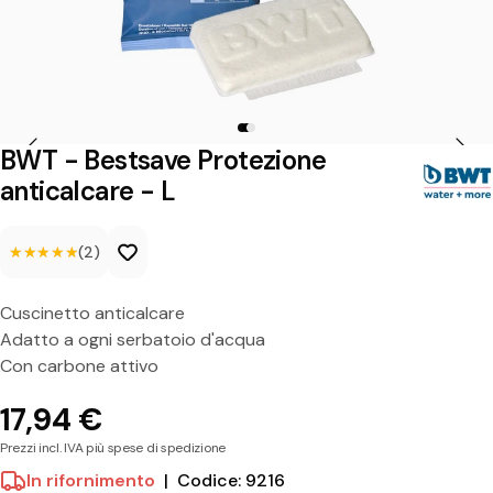
s
t
s
a
v
BWT - Bestsave Protezione
e
anticalcare - L
P
★★★★★
★★★★★
(2)
r
o
Cuscinetto anticalcare
t
Adatto a ogni serbatoio d'acqua
e
Con carbone attivo
z
17,94 €
i
Prezzi incl. IVA più spese di spedizione
o
In rifornimento
|
Codice: 9216