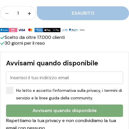
n
Folla
ESAURITO
e
Quantità per BWT - Bestsave Protezione anticalc
Quantità per BWT - Bestsave Protezion
a
Metodi
n
di
Scelto da oltre 17.000 clienti
t
30 giorni per il reso
pagamento
i
c
Avvisami quando disponibile
a
l
c
Ho letto e accetto l'informativa sulla privacy, i termini di
servizio e le linee guida della community.
a
r
Avvisami quando disponibile
e
Rispettiamo la tua privacy e non condividiamo la tua
email con nessuno