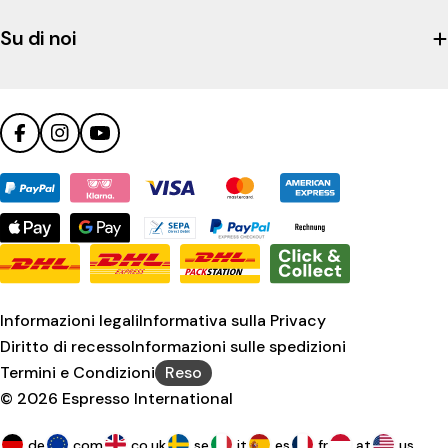
Trustpilot
profile
Su di noi
Facebook
Instagram
YouTube
Metodi
di
pagamento
Informazioni legali
Informativa sulla Privacy
Diritto di recesso
Informazioni sulle spedizioni
Termini e Condizioni
Reso
© 2026
Espresso International
.de
.com
.co.uk
.se
.it
.es
.fr
.at
.us