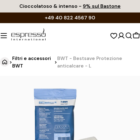
Vai
Cioccolatoso & intenso -
9% sul Bastone
al
+49 40 822 4567 90
contenuto
C
d
s
Filtri e accessori
BWT - Bestsave Protezione
>
>
BWT
anticalcare - L
B
Vai
alle
W
informazioni
T
sul
-
prodotto
B
e