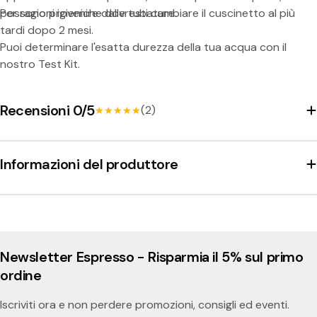
possono provenire dalle tubature.
Per ragioni igieniche dovresti cambiare il cuscinetto al più
tardi dopo 2 mesi.
Puoi determinare l'esatta durezza della tua acqua con il
nostro Test Kit.
Recensioni 0/5
(2)
★★★★★
★★★★★
Informazioni del produttore
Newsletter Espresso - Risparmia il 5% sul primo
ordine
Iscriviti ora e non perdere promozioni, consigli ed eventi.