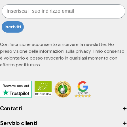
Email
Iscriviti
Con l’iscrizione acconsento a ricevere la newsletter. Ho
preso visione delle
informazioni sulla privacy
. Il mio consenso
è volontario e posso revocarlo in qualsiasi momento con
effetto per il futuro.
Bewerte uns
auf
Click
to
view
Contatti
the
company's
Servizio clienti