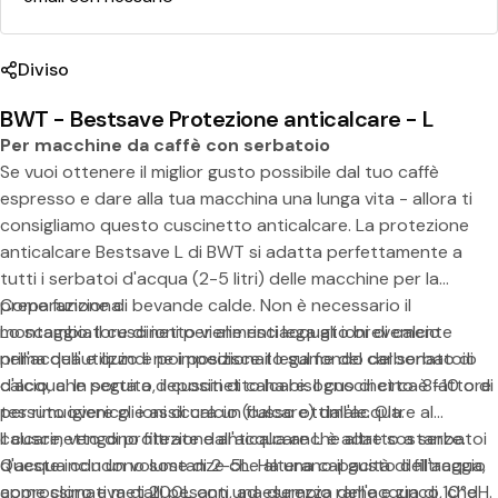
-
L
Diviso
BWT - Bestsave Protezione anticalcare - L
Per macchine da caffè con serbatoio
Se vuoi ottenere il miglior gusto possibile dal tuo caffè
espresso e dare alla tua macchina una lunga vita - allora ti
Condividi questo prodotto
consigliamo questo cuscinetto anticalcare. La protezione
Copia
anticalcare Bestsave L di BWT si adatta perfettamente a
Diviso:
tutti i serbatoi d'acqua (2-5 litri) delle macchine per la
preparazione di bevande calde. Non è necessario il
Come funziona:
montaggio. Il cuscinetto viene risciacquato brevemente
Lo scambiatore di ioni per alimenti lega gli ioni di calcio
prima dell'utilizzo e poi posizionato sul fondo del serbatoio
nell'acqua e quindi ne impedisce il legame del carbonato di
d'acqua. In seguito, il cuscinetto ha bisogno di circa 8-10 ore
calcio, che porta a depositi di calcare. Il cuscinetto è fatto di
per rimuovere gli ioni di calcio (calcare) dall'acqua.
tessuto igienico e assicura un flusso ottimale. Oltre al
calcare, vengono filtrate dall'acqua anche altre sostanze.
Il cuscinetto di protezione anticalcare L è adatto a serbatoi
Queste includono sostanze che alterano il gusto dell'acqua,
d'acqua con un volume di 2-5L. Ha una capacità di filtraggio
come cloro e metalli pesanti, ad esempio rame e zinco, che
approssimativa di 200L con una durezza dell'acqua di 10°dH.