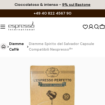
Vai
Cioccolatoso & intenso -
9% sul Bastone
al
+49 40 822 4567 90
contenuto
C
d
s
Diemme
Diemme Spirito del Salvador Capsule
>
>
Caffè
Compatibili Nespresso®*
D
Vai
alle
i
informazioni
e
sul
m
prodotto
m
e