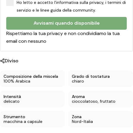
m
Ho letto e accetto l'informativa sulla privacy, i termini di
p
servizio e le linee guida della community.
a
Avvisami quando disponibile
t
Rispettiamo la tua privacy e non condividiamo la tua
i
email con nessuno
b
i
Diviso
l
Composizione della miscela
Grado di tostatura
i
100% Arabica
chiaro
N
e
Intensità
Aroma
delicato
cioccolatoso, fruttato
s
Condividi questo prodotto
p
Strumento
Zona
Copia
macchina a capsule
Nord-Italia
Diviso:
r