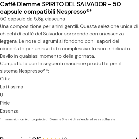
e
Caffè Diemme SPIRITO DEL SALVADOR - 50
capsule compatibili Nespresso®*
s
50 capsule da 5,6g ciascuna
s
Una composizione per animi gentili. Questa selezione unica di
o
chicchi di caffè del Salvador sorprende con un'essenza
leggera. Le note di agrumi si fondono con i sapori del
®
cioccolato per un risultato complessivo fresco e delicato.
*
Bevilo in qualsiasi momento della giornata.
Compatibile con le seguenti macchine prodotte per il
sistema Nespresso®*:
Citix
Lattissima
U
Pixie
Essenza
* Il marchio non è di proprietà di Diemme Spa nè di aziende ad essa collegate