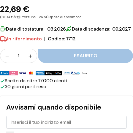
a
22,69 €
d
(81,04 €/kg) Prezzi incl. IVA più spese di spedizione
o
Data di tostatura: 03.2026
Data di scadenza: 09.2027
r
In rifornimento
|
Codice: 1712
C
Folla
a
ESAURITO
Quantità per Diemme Spirito del Salvador Capsu
Quantità per Diemme Spirito del Salva
p
Metodi
s
di
Scelto da oltre 17.000 clienti
u
30 giorni per il reso
pagamento
l
e
Avvisami quando disponibile
C
o