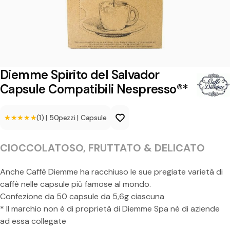
S
p
i
r
i
Diemme Spirito del Salvador
t
Capsule Compatibili Nespresso®*
o
★★★★★
★★★★★
(1)
|
50
pezzi
|
Capsule
d
e
CIOCCOLATOSO, FRUTTATO & DELICATO
l
S
Anche Caffè Diemme ha racchiuso le sue pregiate varietà di
caffè nelle capsule più famose al mondo.
a
Confezione da 50 capsule da 5,6g ciascuna
l
* Il marchio non è di proprietà di Diemme Spa nè di aziende
v
ad essa collegate