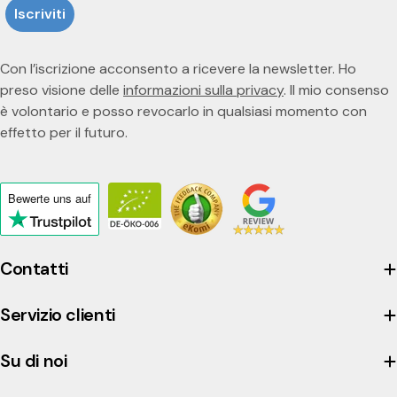
Iscriviti
Con l’iscrizione acconsento a ricevere la newsletter. Ho
preso visione delle
informazioni sulla privacy
. Il mio consenso
è volontario e posso revocarlo in qualsiasi momento con
effetto per il futuro.
Bewerte uns
auf
Click
to
view
Contatti
the
company's
Servizio clienti
Trustpilot
profile
Su di noi