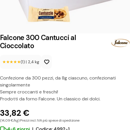
3
0
0
C
Falcone 300 Cantucci al
a
Cioccolato
n
★★★★★
★★★★★
(1)
|
2,4 kg
t
u
Confezione da 300 pezzi, da 8g ciascuno, confezionati
c
singolarmente
c
Sempre croccanti e freschi!
Prodotti da forno Falcone. Un classico dei dolci.
i
a
33,82 €
l
(14,09 €/kg) Prezzi incl. IVA più spese di spedizione
4-6 giorni
|
Codice: 4992-1