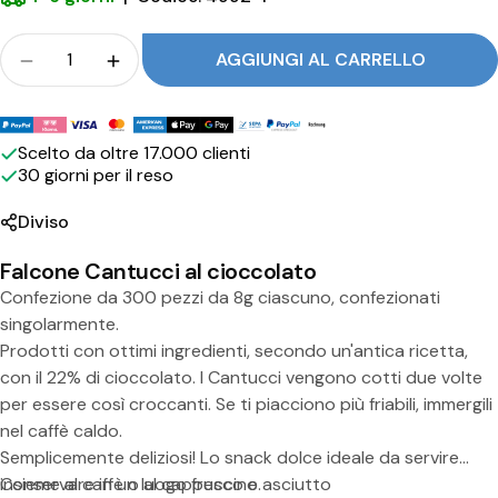
C
i
Folla
AGGIUNGI AL CARRELLO
o
Quantità per Falcone 300 Cantucci al Cioccolato
Quantità per Falcone 300 Cantucci al 
c
Metodi
c
di
Scelto da oltre 17.000 clienti
30 giorni per il reso
pagamento
o
l
Diviso
a
Falcone Cantucci al cioccolato
t
Confezione da 300 pezzi da 8g ciascuno, confezionati
singolarmente.
o
Prodotti con ottimi ingredienti, secondo un'antica ricetta,
con il 22% di cioccolato. I Cantucci vengono cotti due volte
per essere così croccanti. Se ti piacciono più friabili, immergili
nel caffè caldo.
Semplicemente deliziosi! Lo snack dolce ideale da servire
Condividi questo prodotto
insieme al caffè o al cappuccino.
Conservare in un luogo fresco e asciutto