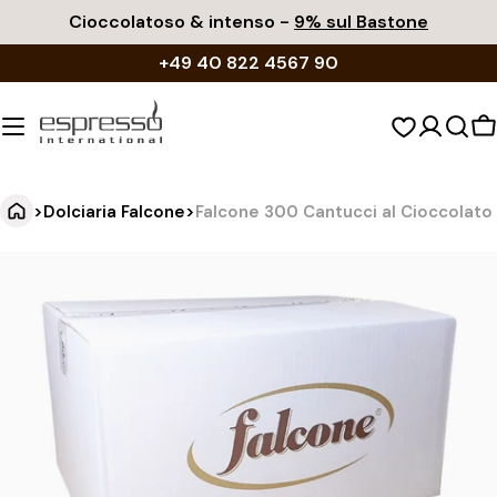
Vai
Cioccolatoso & intenso -
9% sul Bastone
al
+49 40 822 4567 90
contenuto
C
d
s
>
Dolciaria Falcone
>
Falcone 300 Cantucci al Cioccolato
F
Vai
alle
a
informazioni
l
sul
c
prodotto
o
n
e