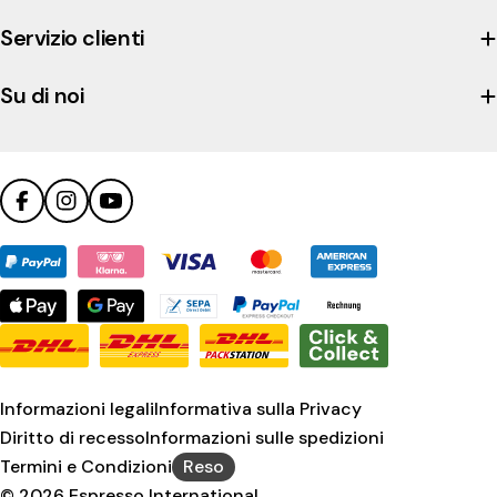
the
company's
Servizio clienti
Trustpilot
profile
Su di noi
Facebook
Instagram
YouTube
Metodi
di
pagamento
Informazioni legali
Informativa sulla Privacy
Diritto di recesso
Informazioni sulle spedizioni
Termini e Condizioni
Reso
© 2026
Espresso International