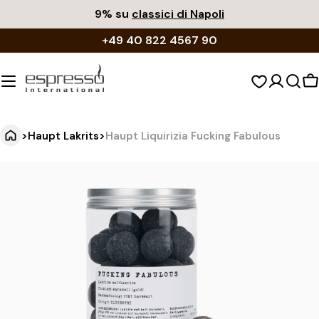
Vai
9% su
classici di Napoli
al
+49 40 822 4567 90
contenuto
C
d
s
>
Haupt Lakrits
>
Haupt Liquirizia Fucking Fabulous
H
Vai
alle
a
informazioni
u
sul
p
prodotto
t
L
i