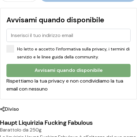
n
g
Avvisami quando disponibile
F
a
b
Ho letto e accetto l'informativa sulla privacy, i termini di
u
servizio e le linee guida della community.
l
o
Avvisami quando disponibile
u
Rispettiamo la tua privacy e non condividiamo la tua
email con nessuno
s
Diviso
Haupt Liquirizia Fucking Fabulous
Barattolo da 250g