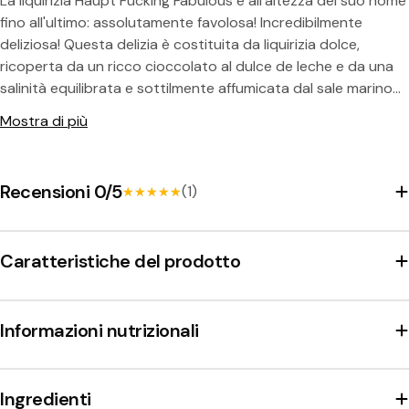
La liquirizia Haupt Fucking Fabulous è all'altezza del suo nome
fino all'ultimo: assolutamente favolosa! Incredibilmente
deliziosa! Questa delizia è costituita da liquirizia dolce,
ricoperta da un ricco cioccolato al dulce de leche e da una
salinità equilibrata e sottilmente affumicata dal sale marino
Condividi questo prodotto
affumicato. Il gusto affumicato non è eccessivo, ma aggiunge
Mostra di più
Copia
una sfumatura sofisticata e raffinata che persiste a lungo.
Diviso:
Recensioni 0/5
(1)
★★★★★
★★★★★
Caratteristiche del prodotto
Informazioni nutrizionali
Ingredienti