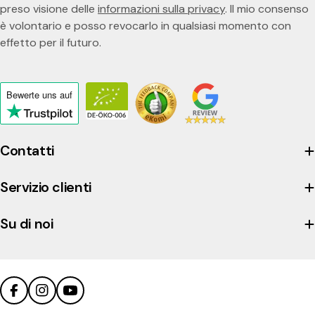
preso visione delle
informazioni sulla privacy
. Il mio consenso
è volontario e posso revocarlo in qualsiasi momento con
effetto per il futuro.
Bewerte uns
auf
Click
to
view
Contatti
the
company's
Servizio clienti
Trustpilot
profile
Su di noi
Facebook
Instagram
YouTube