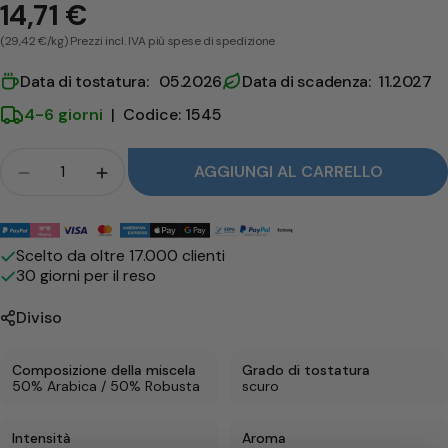
14,71 €
(29,42 €/kg) Prezzi incl. IVA più spese di spedizione
Data di tostatura: 05.2026
Data di scadenza: 11.2027
4-6 giorni
|
Codice: 1545
Folla
AGGIUNGI AL CARRELLO
Quantità per Kimbo Decaffeinato ridurre
Quantità per Kimbo Decaffeinato aume
Metodi
di
Scelto da oltre 17.000 clienti
30 giorni per il reso
pagamento
Diviso
Composizione della miscela
Grado di tostatura
50% Arabica / 50% Robusta
scuro
Intensità
Aroma