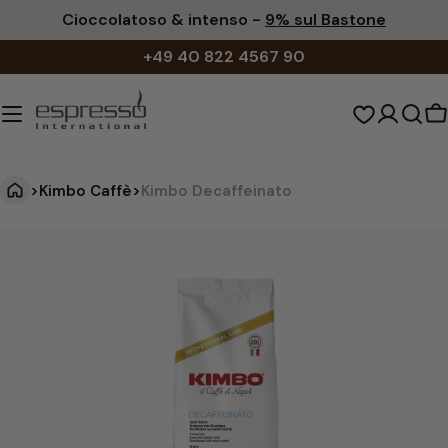
Vai
Cioccolatoso & intenso -
9% sul Bastone
al
+49 40 822 4567 90
contenuto
C
d
s
>
Kimbo Caffè
>
Kimbo Decaffeinato
K
Vai
alle
i
informazioni
m
sul
b
prodotto
o
D
e