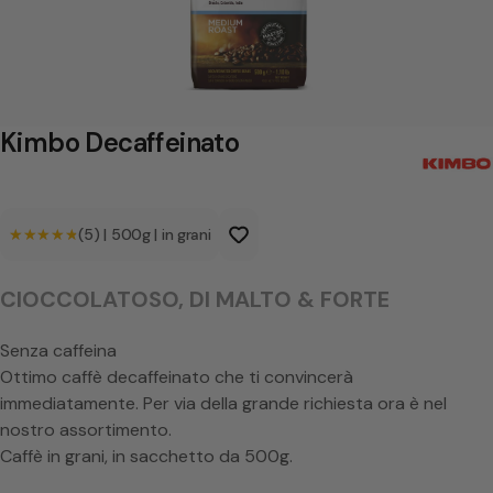
c
a
f
f
Kimbo Decaffeinato
e
i
★★★★★
★★★★★
(5)
|
500g
|
in grani
n
a
CIOCCOLATOSO, DI MALTO & FORTE
t
o
Senza caffeina
Ottimo caffè decaffeinato che ti convincerà
immediatamente. Per via della grande richiesta ora è nel
nostro assortimento.
Caffè in grani, in sacchetto da 500g.