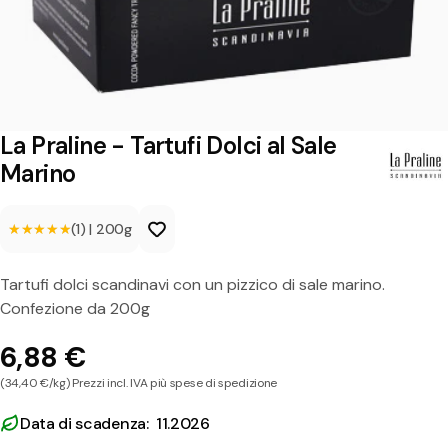
i
n
e
-
T
La Praline - Tartufi Dolci al Sale
a
Marino
r
★★★★★
★★★★★
(1)
|
200g
t
u
Tartufi dolci scandinavi con un pizzico di sale marino.
f
Confezione da 200g
i
6,88 €
D
(34,40 €/kg) Prezzi incl. IVA più spese di spedizione
o
Data di scadenza: 11.2026
l