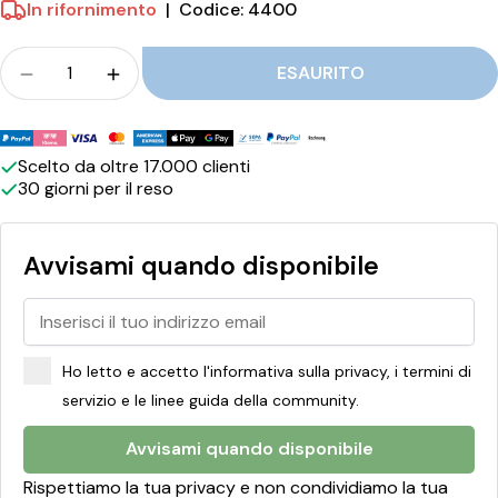
In rifornimento
|
Codice: 4400
c
i
Folla
ESAURITO
Quantità per La Praline - Tartufi Dolci al Sale Ma
Quantità per La Praline - Tartufi Dolci 
a
l
Metodi
S
di
Scelto da oltre 17.000 clienti
30 giorni per il reso
pagamento
a
l
Avvisami quando disponibile
e
M
a
Ho letto e accetto l'informativa sulla privacy, i termini di
r
servizio e le linee guida della community.
i
Avvisami quando disponibile
n
Rispettiamo la tua privacy e non condividiamo la tua