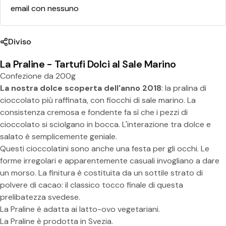
o
email con nessuno
Diviso
La Praline - Tartufi Dolci al Sale Marino
Confezione da 200g
La nostra dolce scoperta dell'anno 2018
: la pralina di
cioccolato più raffinata, con fiocchi di sale marino. La
consistenza cremosa e fondente fa sì che i pezzi di
Condividi questo prodotto
cioccolato si sciolgano in bocca. L'interazione tra dolce e
salato è semplicemente geniale.
Copia
Diviso:
Questi cioccolatini sono anche una festa per gli occhi. Le
forme irregolari e apparentemente casuali invogliano a dare
un morso. La finitura è costituita da un sottile strato di
polvere di cacao: il classico tocco finale di questa
prelibatezza svedese.
La Praline è adatta ai latto-ovo vegetariani.
La Praline è prodotta in Svezia.