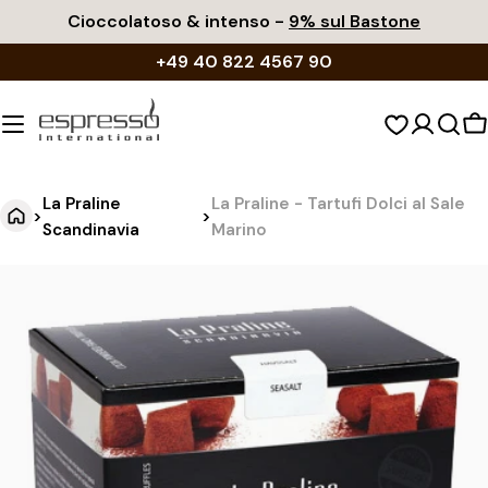
Vai
Cioccolatoso & intenso -
9% sul Bastone
al
+49 40 822 4567 90
contenuto
C
d
s
La Praline
La Praline - Tartufi Dolci al Sale
>
>
Scandinavia
Marino
L
Vai
alle
a
informazioni
P
sul
r
prodotto
a
l