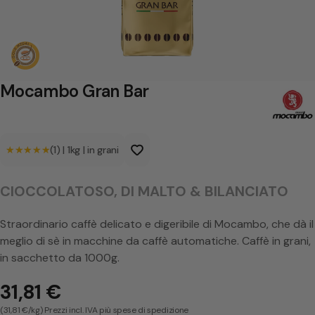
G
r
a
n
Mocambo Gran Bar
B
a
★★★★★
★★★★★
(1)
|
1kg
|
in grani
r
CIOCCOLATOSO, DI MALTO & BILANCIATO
Straordinario caffè delicato e digeribile di Mocambo, che dà il
meglio di sè in macchine da caffè automatiche. Caffè in grani,
in sacchetto da 1000g.
31,81 €
(31,81 €/kg) Prezzi incl. IVA più spese di spedizione