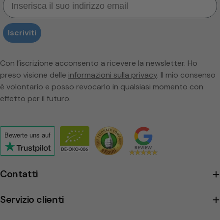
Iscriviti
Con l’iscrizione acconsento a ricevere la newsletter. Ho
preso visione delle
informazioni sulla privacy
. Il mio consenso
è volontario e posso revocarlo in qualsiasi momento con
effetto per il futuro.
Bewerte uns
auf
Click
to
view
Contatti
the
company's
Servizio clienti
Trustpilot