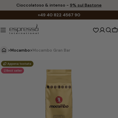
Vai
Cioccolatoso & intenso -
9% sul Bastone
al
+49 40 822 4567 90
contenuto
C
d
s
>
Mocambo
>
Mocambo Gran Bar
M
Vai
Appena tostato
alle
o
Best seller
informazioni
c
sul
a
prodotto
m
b
o