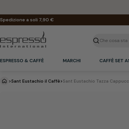
Vai
al
contenuto
Spedizione a soli 7,90 €
Cercare
ESPRESSO & CAFFÈ
MARCHI
CAFFÈ SET 
>
Sant Eustachio il Caffè
>
Sant Eustachio Tazza Cappucc
S
Vai
alle
a
informazioni
sul
n
prodotto