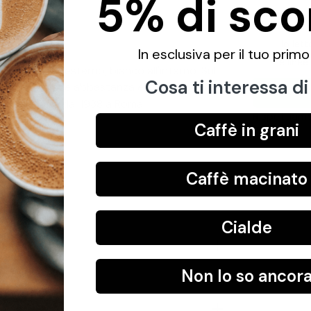
5% di sco
Ho lett
In esclusiva per il tuo primo
tino
le line
lo uovo all'esterno, bianco all'interno. Sul
Cosa ti interessa di
 sua lavorazione abbastanza elaborata. Allo
hio il Caffè dal 1938 a Roma!
Rispettiamo
Caffè in grani
nessuno
Caffè macinato
Diviso
Cialde
Non lo so ancor