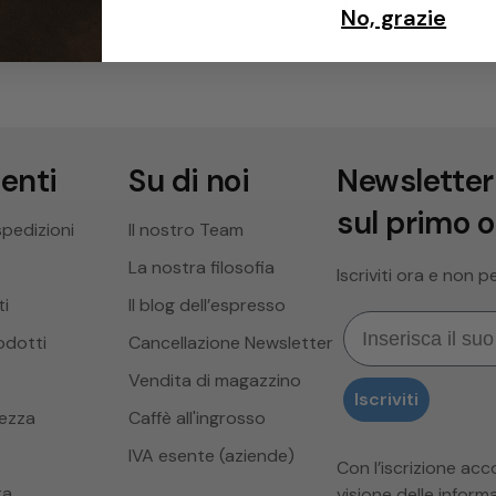
No, grazie
ienti
Su di noi
Newsletter
sul primo 
spedizioni
Il nostro Team
La nostra filosofia
Iscriviti ora e non 
i
Il blog dell’espresso
Email
odotti
Cancellazione Newsletter
Vendita di magazzino
Iscriviti
hezza
Caffè all'ingrosso
IVA esente (aziende)
Con l’iscrizione ac
ta
visione delle
informa