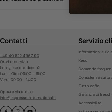
p
u
c
c
Contatti
Servizio cl
i
Informazioni sulle 
+49 40 822 4567 90
n
Reso
Orari di servizio
(in inglese o tedesco):
Domande frequent
o
Lun. - Gio.: 09:00 - 15:00
Consulenza sui pr
Ven. : 09:00 - 14:00
Tutto caffè
Oppure via e-mail:
Garanzia di fresc
info@espresso-international.it
Accessibilità
Fattura senza car