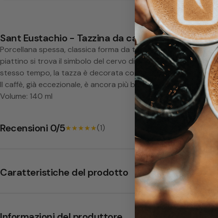
o
T
Sant Eustachio - Tazzina da cappuccino con piat
Porcellana spessa, classica forma da tazza per cappuccino. Gial
a
piattino si trova il simbolo del cervo di Sant Eustachio, nella
stesso tempo, la tazza è decorata con la scritta - Sant'Eustac
z
Il caffè, già eccezionale, è ancora più buono in questa tazza.
Volume: 140 ml
z
a
Recensioni 0/5
(1)
★★★★★
★★★★★
C
a
Caratteristiche del prodotto
p
Informazioni del produttore