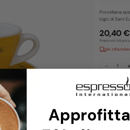
Porcellana spes
logo di Sant E
20,40 €
Prezzi incl. IVA più
In riforni
Folla
Quantità 
Metodi
di
Scelto da ol
pagamento
30 giorni per
Approfitta
Avvisam