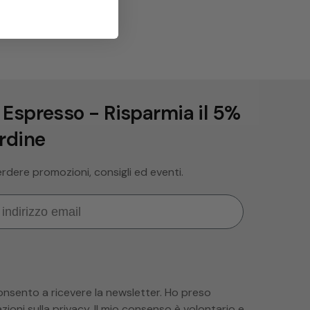
 Espresso - Risparmia il 5%
ordine
perdere promozioni, consigli ed eventi.
consento a ricevere la newsletter. Ho preso
zioni sulla privacy
. Il mio consenso è volontario e