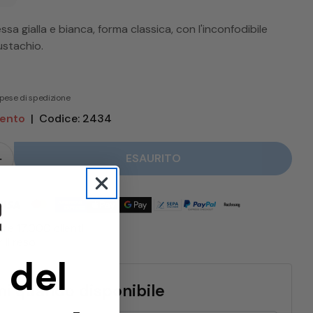
sa gialla e bianca, forma classica, con l'inconfodibile
ustachio.
 spese di spedizione
mento
|
Codice: 2434
ESAURITO
per Sant Eustachio Tazza Cappuccino ridurre
Quantità per Sant Eustachio Tazza Cappuccino au
tre 17.000 clienti
 il reso
 del
i quando disponibile