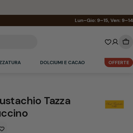
Lun–Gio: 9–15, Ven: 9–14
Car
del
sp
ZZATURA
DOLCIUMI E CACAO
OFFERTE
ustachio Tazza
ccino