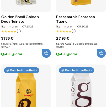
Golden Brasil Golden
Passaparola Espresso
Decaffeinato
Tuono
1kg
|
in grani
|
07.2028
1kg
|
in grani
|
05.2028
(1)
(1)
★★★★★
★★★★★
★★★★★
★★★★★
31,36 €
27,93 €
(31,36 €/kg) | Codice prodotto:
(27,93 €/kg) | Codice prodotto:
10247
11509
4-6 giorni
4-6 giorni
Pacchetto-offerta
Pacchetto-offerta