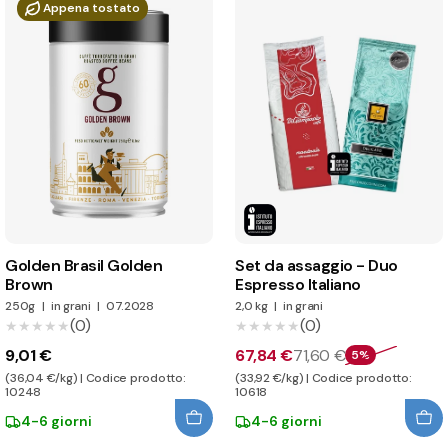
Appena tostato
Golden Brasil Golden
Set da assaggio - Duo
Brown
Espresso Italiano
250g
|
in grani
|
07.2028
2,0 kg
|
in grani
(0)
(0)
★★★★★
★★★★★
★★★★★
★★★★★
9,01 €
67,84 €
71,60 €
5%
(36,04 €/kg) | Codice prodotto:
(33,92 €/kg) | Codice prodotto:
10248
10618
4-6 giorni
4-6 giorni