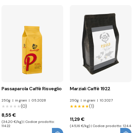
Passaparola Caffè Risveglio
Marziali Caffè 1922
250g
|
in grani
|
05.2028
250g
|
in grani
|
10.2027
(0)
(1)
★★★★★
★★★★★
★★★★★
★★★★★
8,55 €
11,29 €
(34,20 €/kg) | Codice prodotto:
11422
(45,16 €/kg) | Codice prodotto: 1244