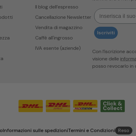
i
Il blog dell’espresso
Email
odotti
Cancellazione Newsletter
Vendita di magazzino
Iscriviti
hezza
Caffè all'ingrosso
IVA esente (aziende)
Con l’iscrizione ac
ta
visione delle
informa
posso revocarlo in 
so
Informazioni sulle spedizioni
Termini e Condizioni
Reso