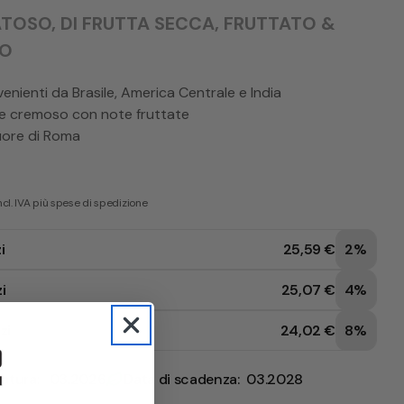
OSO, DI FRUTTA SECCA, FRUTTATO &
TO
enienti da Brasile, America Centrale e India
e cremoso con note fruttate
uore di Roma
incl. IVA più spese di spedizione
i
25,59 €
2%
i
25,07 €
4%
zi
24,02 €
8%
statura: 03.2026
Data di scadenza: 03.2028