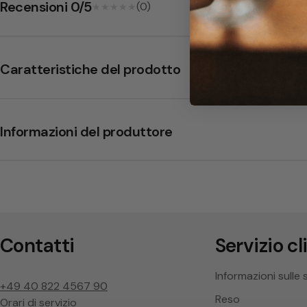
Recensioni 0/5
(0)
★★★★★
★★★★★
Il NOI ha un gusto pieno ed equilibrato con note di cioccolato 
consumato come caffè espresso, che come latte macchiato o 
un'esperienza indimenticabile.
Caratteristiche del prodotto
Informazioni del produttore
Contatti
Servizio cl
Informazioni sulle 
+49 40 822 4567 90
Reso
Orari di servizio