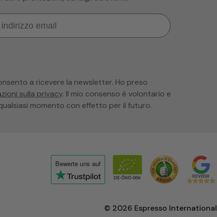
consento a ricevere la newsletter. Ho preso
zioni sulla privacy
. Il mio consenso è volontario e
qualsiasi momento con effetto per il futuro.
Bewerte uns
auf
Click
to
view
© 2026
Espresso International
the