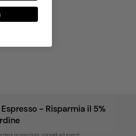
a
 Espresso - Risparmia il 5%
ordine
perdere promozioni, consigli ed eventi.