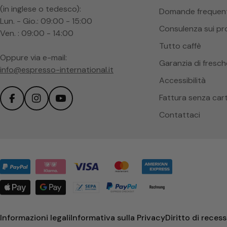
(in inglese o tedesco):
Domande frequent
Lun. - Gio.: 09:00 - 15:00
Consulenza sui pr
Ven. : 09:00 - 14:00
Tutto caffè
Oppure via e-mail:
Garanzia di fresc
info@espresso-international.it
Accessibilità
Fattura senza car
Facebook
Instagram
YouTube
Contattaci
Metodi
di
pagamento
Informazioni legali
Informativa sulla Privacy
Diritto di reces