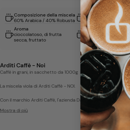
o
Composizione della miscela
Grado di tostatura
i
60% Arabica / 40% Robusta
medio
Strumento
Aroma
macchina a braccio
cioccolatoso, di frutta
portafiltro, macchin
secca, fruttato
automatica
Arditi Caffè - Noi
Caffè in grani, in sacchetto da 1000g
La miscela viola di Arditi Caffè - NOI.
Con il marchio Arditi Caffè, l'azienda Dacatè S.r.l. produce caf
Roma. Anche la Miscela Noi di Arditi delizia con il suo gusto i
Mostra di più
In questa miscela vengono combinati solo i migliori caffè verd
(Arabica) e India (Robusta). I chicchi vengono selezionati co
preservare i loro aromi unici.