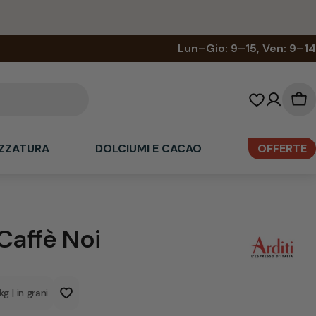
Lun–Gio: 9–15, Ven: 9–14
Car
del
sp
ZZATURA
DOLCIUMI E CACAO
OFFERTE
 Caffè Noi
1kg
|
in grani