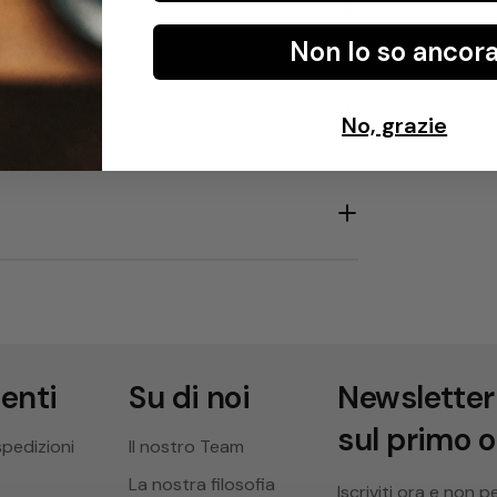
al latte, frutta secca e frutta essiccata. Sia
Non lo so ancor
cappuccino, questo caffè offre ogni volta
No, grazie
ienti
Su di noi
Newsletter
sul primo 
spedizioni
Il nostro Team
La nostra filosofia
Iscriviti ora e non 