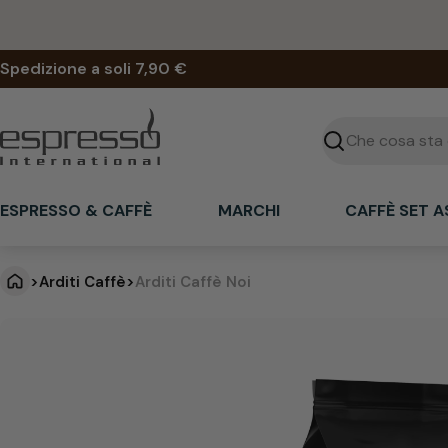
Vai
al
contenuto
Spedizione a soli 7,90 €
Cercare
ESPRESSO & CAFFÈ
MARCHI
CAFFÈ SET 
>
Arditi Caffè
>
Arditi Caffè Noi
A
Vai
alle
r
informazioni
sul
d
prodotto