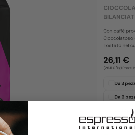
CIOCCOLAT
BILANCIA
Con caffè prov
Cioccolatoso 
Tostato nel c
26,11 €
(26,11 €/kg) Prezzi 
Da 3 pezz
Da 6 pezz
Da 12 pez
Data di to