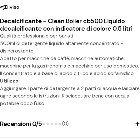
Diviso
Decalcificante - Clean Boiler cb500 Liquido
Condividi questo prodotto
decalcificante con indicatore di colore 0,5 litri
Qualità professionale per baristi
Copia
Diviso:
500ml di detergente liquido altamente concentrato -
disincrostante
Adatto per macchine da caffè, macchine automatiche,
macchine per la gastronomia e macchine per uso domestico.
Il concentrato è a base di acido citrico e acido solfamidico.
Utilizzo:
Aggiungere 1 parte di detergente a 2 parti di acqua e lasciare
agire secondo le istruzioni. Risciacquare bene con acqua
potabile dopo l'uso.
Recensioni 0/5
(0)
★★★★★
★★★★★