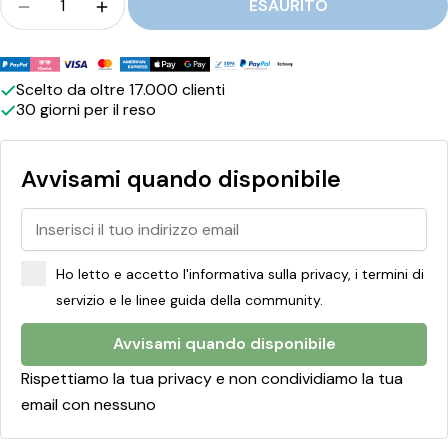
i
ESAURITO
Quantità per Clean Boiler - Decalcificante ridurr
Quantità per Clean Boiler - Decalcific
c
Metodi
a
di
Scelto da oltre 17.000 clienti
n
30 giorni per il reso
pagamento
t
e
Avvisami quando disponibile
Ho letto e accetto l'informativa sulla privacy, i termini di
servizio e le linee guida della community.
Avvisami quando disponibile
Rispettiamo la tua privacy e non condividiamo la tua
email con nessuno