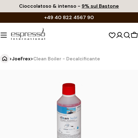
Vai
Cioccolatoso & intenso -
9% sul Bastone
al
+49 40 822 4567 90
contenuto
C
d
s
>
JoeFrex
>
Clean Boiler - Decalcificante
C
Vai
alle
l
informazioni
e
sul
a
prodotto
n
B
o