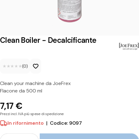
i
l
e
r
Clean Boiler - Decalcificante
-
D
★★★★★
★★★★★
(0)
e
c
Clean your machine da JoeFrex
a
Flacone da 500 ml
l
7,17 €
c
Prezzi incl. IVA più spese di spedizione
i
In rifornimento
|
Codice: 9097
f
Folla