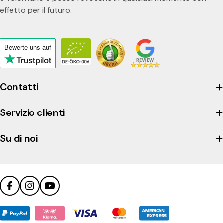
effetto per il futuro.
Bewerte uns
auf
Click
to
view
Contatti
the
company's
Servizio clienti
Trustpilot
profile
Su di noi
Facebook
Instagram
YouTube
Metodi