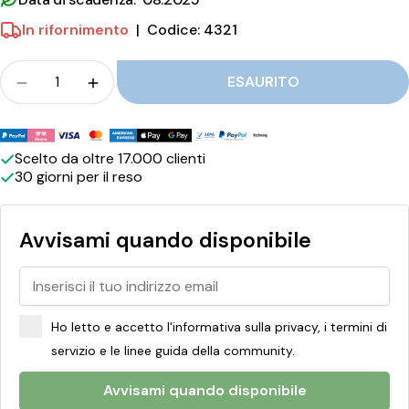
d
In rifornimento
|
Codice: 4321
i
Folla
a
ESAURITO
Quantità per Falcone Amaretti Morbidi al Pistacc
Quantità per Falcone Amaretti Morbidi 
l
Metodi
P
di
Scelto da oltre 17.000 clienti
i
30 giorni per il reso
pagamento
s
t
Avvisami quando disponibile
a
c
c
Ho letto e accetto l'informativa sulla privacy, i termini di
h
servizio e le linee guida della community.
i
Avvisami quando disponibile