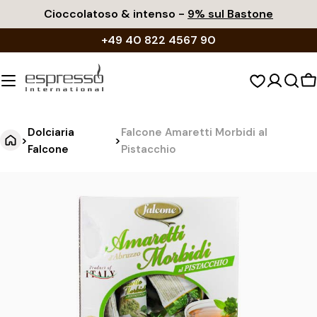
Vai
Cioccolatoso & intenso -
9% sul Bastone
al
+49 40 822 4567 90
contenuto
C
d
s
Dolciaria
Falcone Amaretti Morbidi al
>
>
Falcone
Pistacchio
F
Vai
alle
a
informazioni
l
sul
c
prodotto
o
n