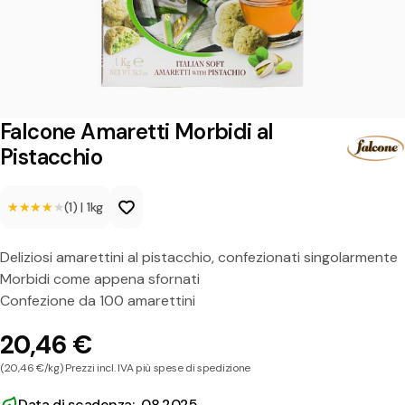
e
A
m
a
r
Falcone Amaretti Morbidi al
e
Pistacchio
t
★★★★★
★★★★★
(1)
|
1kg
t
i
Deliziosi amarettini al pistacchio, confezionati singolarmente
M
Morbidi come appena sfornati
o
Confezione da 100 amarettini
r
20,46 €
b
(20,46 €/kg) Prezzi incl. IVA più spese di spedizione
i
Data di scadenza: 08.2025