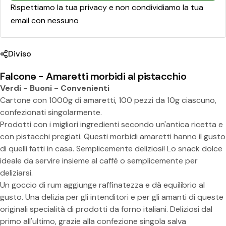
o
Rispettiamo la tua privacy e non condividiamo la tua
email con nessuno
Diviso
Falcone - Amaretti morbidi al pistacchio
Verdi - Buoni - Convenienti
Cartone con 1000g di amaretti, 100 pezzi da 10g ciascuno,
confezionati singolarmente.
Prodotti con i migliori ingredienti secondo un'antica ricetta e
Condividi questo prodotto
con pistacchi pregiati. Questi morbidi amaretti hanno il gusto
di quelli fatti in casa. Semplicemente deliziosi! Lo snack dolce
Copia
Diviso:
ideale da servire insieme al caffè o semplicemente per
deliziarsi.
Un goccio di rum aggiunge raffinatezza e dà equilibrio al
gusto. Una delizia per gli intenditori e per gli amanti di queste
originali specialità di prodotti da forno italiani. Deliziosi dal
primo all'ultimo, grazie alla confezione singola salva