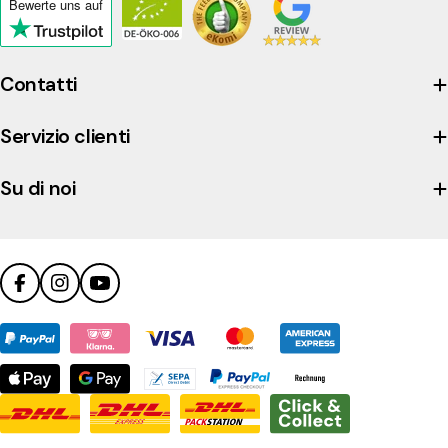
Bewerte uns
auf
Click
to
view
Contatti
the
company's
Servizio clienti
Trustpilot
profile
Su di noi
Facebook
Instagram
YouTube
Metodi
di
pagamento