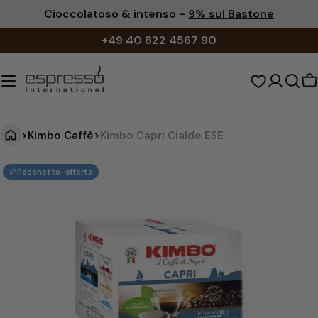
Vai
Cioccolatoso & intenso -
9% sul Bastone
al
+49 40 822 4567 90
contenuto
C
d
s
>
Kimbo Caffè
>
Kimbo Capri Cialde ESE
K
Vai
Pacchetto-offerta
alle
i
informazioni
m
sul
b
prodotto
o
C
a