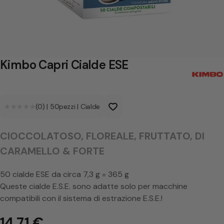
p
r
i
C
Kimbo Capri Cialde ESE
i
a
★★★★★
★★★★★
(0)
|
50
pezzi
|
Cialde
l
d
CIOCCOLATOSO, FLOREALE, FRUTTATO, DI
e
CARAMELLO & FORTE
E
S
50 cialde ESE da circa 7,3 g = 365 g
Queste cialde E.S.E. sono adatte solo per macchine
E
compatibili con il sistema di estrazione E.S.E.!
14,71 €