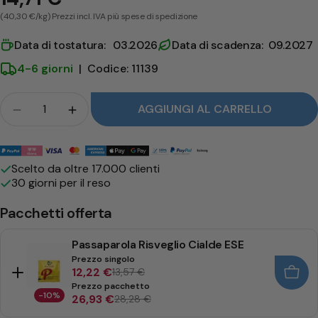
(40,30 €/kg) Prezzi incl. IVA più spese di spedizione
Data di tostatura: 03.2026
Data di scadenza: 09.2027
4-6 giorni
|
Codice: 11139
Folla
AGGIUNGI AL CARRELLO
Quantità per Kimbo Capri Cialde ESE ridurre
Quantità per Kimbo Capri Cialde ESE a
Metodi
di
Scelto da oltre 17.000 clienti
30 giorni per il reso
pagamento
Pacchetti offerta
Passaparola Risveglio Cialde ESE
Prezzo singolo
12,22 €
13,57 €
Prezzo pacchetto
-10%
26,93 €
28,28 €