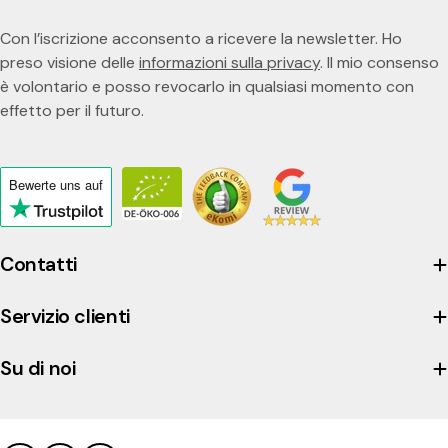
Con l’iscrizione acconsento a ricevere la newsletter. Ho
preso visione delle
informazioni sulla privacy
. Il mio consenso
è volontario e posso revocarlo in qualsiasi momento con
effetto per il futuro.
Bewerte uns
auf
Click
to
view
Contatti
the
company's
Servizio clienti
Trustpilot
profile
Su di noi