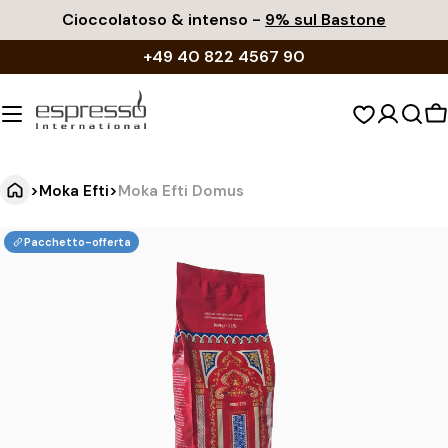
Vai
Cioccolatoso & intenso -
9% sul Bastone
al
+49 40 822 4567 90
contenuto
C
d
s
>
Moka Efti
>
Moka Efti Domus
M
Vai
Pacchetto-offerta
alle
o
informazioni
k
sul
a
prodotto
E
f
t