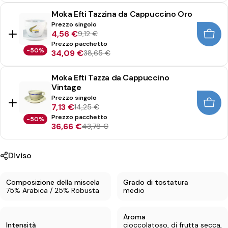
Moka Efti Tazzina da Cappuccino Oro
Prezzo singolo
4,56 €
9,12 €
Prezzo pacchetto
-50%
34,09 €
38,65 €
Moka Efti Tazza da Cappuccino
Vintage
Prezzo singolo
7,13 €
14,25 €
Prezzo pacchetto
-50%
36,66 €
43,78 €
Diviso
Condividi questo prodotto
Composizione della miscela
Grado di tostatura
75% Arabica / 25% Robusta
medio
Copia
Diviso:
Aroma
Intensità
cioccolatoso, di frutta secca,