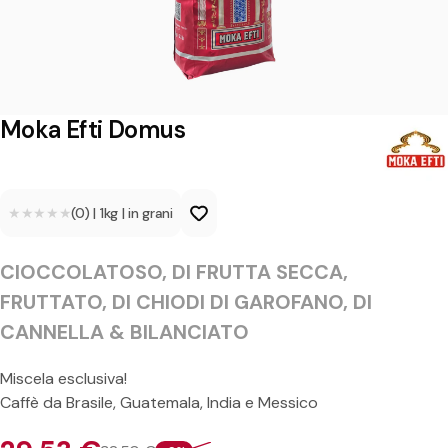
i
D
o
m
Moka Efti Domus
u
s
★★★★★
★★★★★
(0)
|
1kg
|
in grani
CIOCCOLATOSO, DI FRUTTA SECCA,
FRUTTATO, DI CHIODI DI GAROFANO, DI
CANNELLA & BILANCIATO
Miscela esclusiva!
Caffè da Brasile, Guatemala, India e Messico