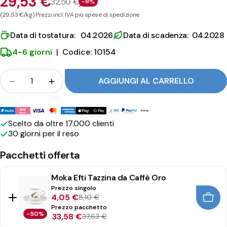
29,53 €
32,50 €
-9%
(29,53 €/kg) Prezzi incl. IVA più spese di spedizione
Data di tostatura: 04.2026
Data di scadenza: 04.2028
4-6 giorni
|
Codice: 10154
Folla
AGGIUNGI AL CARRELLO
Quantità per Moka Efti Domus ridurre
Quantità per Moka Efti Domus aumento
Metodi
di
Scelto da oltre 17.000 clienti
30 giorni per il reso
pagamento
Pacchetti offerta
Moka Efti Tazzina da Caffè Oro
Prezzo singolo
4,05 €
8,10 €
Prezzo pacchetto
-50%
33,58 €
37,63 €