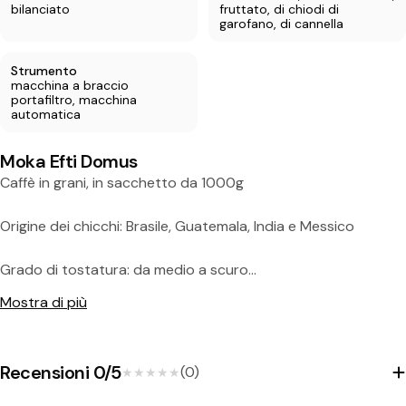
bilanciato
fruttato, di chiodi di
garofano, di cannella
Strumento
macchina a braccio
portafiltro, macchina
automatica
Moka Efti Domus
Caffè in grani, in sacchetto da 1000g
Origine dei chicchi: Brasile, Guatemala, India e Messico
Grado di tostatura: da medio a scuro
Mostra di più
Con Domus, Moka Efti presenta una sapiente miscela dei
migliori chicchi Arabica da Guatemala e Brasile in
combinazione con Robusta indiani e messicani. I chicchi
Recensioni 0/5
(0)
★★★★★
★★★★★
Robusta, in particolare, conferiscono a questa miscela
un'incredibile sentore di cioccolato e la rendono