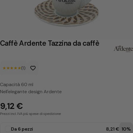
r
d
e
n
t
Caffè Ardente Tazzina da caffè
e
T
★★★★★
★★★★★
(1)
a
z
Capacità 60 ml
z
Nell'elegante design Ardente
i
9,12 €
n
Prezzi incl. IVA più spese di spedizione
a
d
Da 6 pezzi
8,21 €
10%