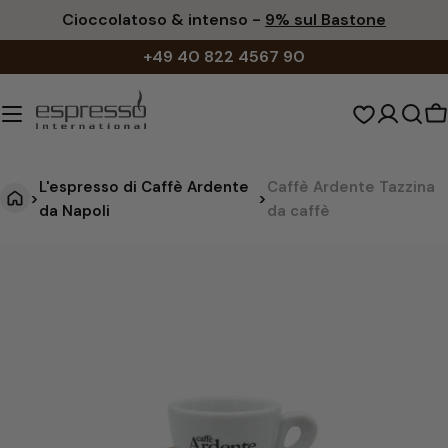
Vai
Cioccolatoso & intenso -
9% sul Bastone
al
+49 40 822 4567 90
contenuto
C
d
s
L'espresso di Caffè Ardente
Caffè Ardente Tazzina
>
>
da Napoli
da caffè
C
Vai
alle
a
informazioni
f
sul
f
prodotto
è
A