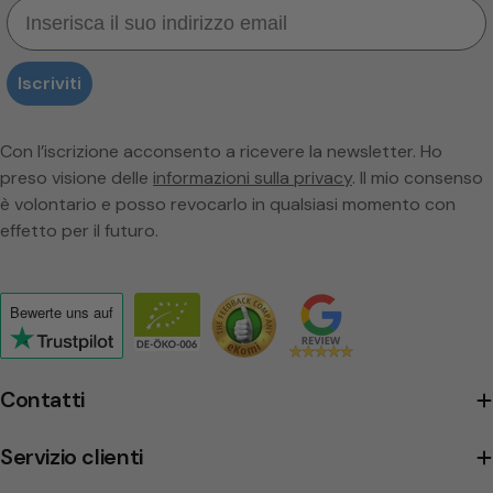
Email
Iscriviti
Con l’iscrizione acconsento a ricevere la newsletter. Ho
preso visione delle
informazioni sulla privacy
. Il mio consenso
è volontario e posso revocarlo in qualsiasi momento con
effetto per il futuro.
Bewerte uns
auf
Click
to
view
Contatti
the
company's
Servizio clienti
Trustpilot