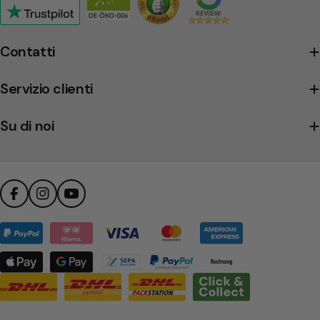
Click
to
view
Contatti
the
company's
Servizio clienti
Trustpilot
profile
Su di noi
Facebook
Instagram
YouTube
Metodi
di
pagamento