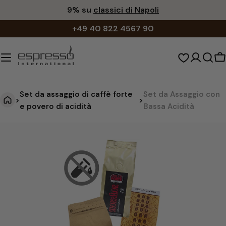
Vai
9% su
classici di Napoli
al
+49 40 822 4567 90
contenuto
C
d
s
Set da assaggio di caffè forte
Set da Assaggio con
>
>
e povero di acidità
Bassa Acidità
S
Vai
alle
e
informazioni
t
sul
d
prodotto
a
A