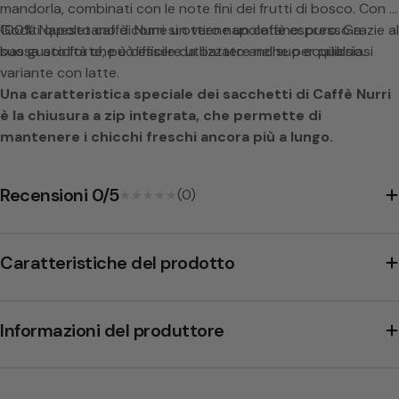
mandorla, combinati con le note fini dei frutti di bosco. Con il
100% Napoletano di Nurri si ottiene un caffè espresso a
Goditi questo caffè come un vero napoletano: puro. Grazie al
bassa acidità che è difficile da battere nel suo equilibrio.
suo gusto forte, può essere utilizzato anche per qualsiasi
variante con latte.
Una caratteristica speciale dei sacchetti di Caffè Nurri
è la chiusura a zip integrata, che permette di
mantenere i chicchi freschi ancora più a lungo.
Recensioni 0/5
(0)
★★★★★
★★★★★
Caratteristiche del prodotto
Informazioni del produttore