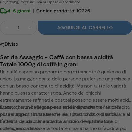
(32,27 €/kg) Prezzi incl. IVA più spese di spedizione
a
4-6 giorni
|
Codice prodotto: 10726
A
c
Folla
AGGIUNGI AL CARRELLO
Quantità per Set da Assaggio con Bassa Acidità 
Quantità per Set da Assaggio con Bass
i
d
Diviso
i
Set da Assaggio - Caffè con bassa acidità
t
Totale 1000g di caffè in grani
Un caffè espresso preparato correttamente è qualcosa di
à
unico. La maggior parte delle persone preferisce una miscela
con un basso contenuto di acidità. Ma non tutte le varietà
hanno questa caratteristica. Anche dei chicchi
estremamente raffinati e costosi possono essere molti acidi.
Questo perché vengono esaltate intenzionalmente delle
Il fatto che un caffè sia poco acido dipende, tra l'altro, molto
note pungenti, fruttate e floreali. Questo dà, in particolare al
più dal tipo di tostatura che dal tipo di chicco di caffè.
caffè filtro, una pienezza di aroma e un equilibrio che
L'acidità dei chicchi aumenta all'inizio della tostatura, di
solleticano il palato.
conseguenza le varietà tostate chiare hanno un'acidità più