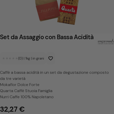
s
s
a
g
g
Set da Assaggio con Bassa Acidità
i
o
★★★★★
★★★★★
(0)
|
1kg
|
in grani
c
o
Caffè a bassa acidità in un set da degustazione composto
n
da tre varietà
B
Mokaflor Dolce Forte
Quarta Caffè Stuoia Famiglia
a
Nurri Caffe 100% Napoletano
s
32,27 €
s